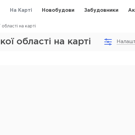
в
На Карті
Новобудови
Забудовники
Ак
 області на карті
кої області на карті
Налашт