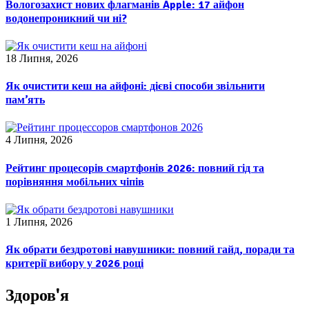
Вологозахист нових флагманів Apple: 17 айфон
водонепроникний чи ні?
18 Липня, 2026
Як очистити кеш на айфоні: дієві способи звільнити
пам’ять
4 Липня, 2026
Рейтинг процесорів смартфонів 2026: повний гід та
порівняння мобільних чіпів
1 Липня, 2026
Як обрати бездротові навушники: повний гайд, поради та
критерії вибору у 2026 році
Здоров'я