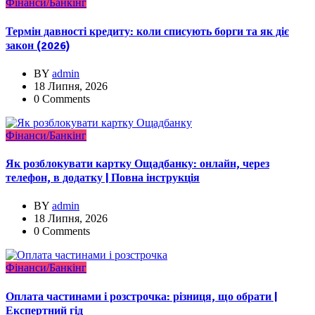
Фінанси/Банкінг
Термін давності кредиту: коли списують борги та як діє
закон (2026)
BY
admin
18 Липня, 2026
0 Comments
Фінанси/Банкінг
Як розблокувати картку Ощадбанку: онлайн, через
телефон, в додатку | Повна інструкція
BY
admin
18 Липня, 2026
0 Comments
Фінанси/Банкінг
Оплата частинами і розстрочка: різниця, що обрати |
Експертний гід