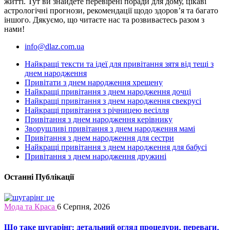
житті. Тут ви знайдете перевірені поради для дому, цікаві
астрологічні прогнози, рекомендації щодо здоров’я та багато
іншого. Дякуємо, що читаєте нас та розвиваєтесь разом з
нами!
info@dlaz.com.ua
Найкращі тексти та ідеї для привітання зятя від тещі з
днем народження
Привітати з днем народження хрещену
Найкращі привітання з днем народження дочці
Найкращі привітання з днем народження свекрусі
Найкращі привітання з річницею весілля
Привітання з днем народження керівнику
Зворушливі привітання з днем народження мамі
Привітання з днем народження для сестри
Найкращі привітання з днем народження для бабусі
Привітання з днем народження дружині
Останні Публікації
Мода та Краса
6 Серпня, 2026
Що таке шугарінг: детальний огляд процедури, переваги,