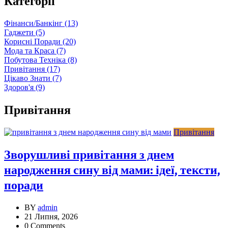
Категорії
Фінанси/Банкінг
(13)
Гаджети
(5)
Корисні Поради
(20)
Мода та Краса
(7)
Побутова Техніка
(8)
Привітання
(17)
Цікаво Знати
(7)
Здоров'я
(9)
Привітання
Привітання
Зворушливі привітання з днем
народження сину від мами: ідеї, тексти,
поради
BY
admin
21 Липня, 2026
0 Comments