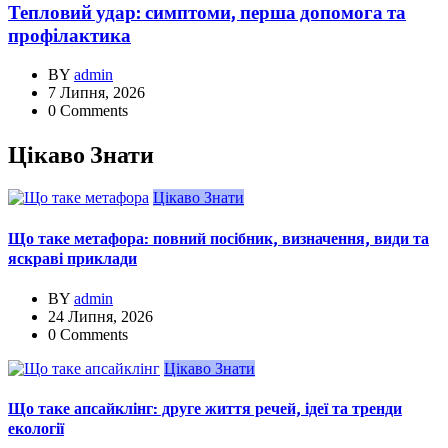
Тепловий удар: симптоми, перша допомога та
профілактика
BY
admin
7 Липня, 2026
0 Comments
Цікаво Знати
Цікаво Знати
Що таке метафора: повний посібник, визначення, види та
яскраві приклади
BY
admin
24 Липня, 2026
0 Comments
Цікаво Знати
Що таке апсайклінг: друге життя речей, ідеї та тренди
екології