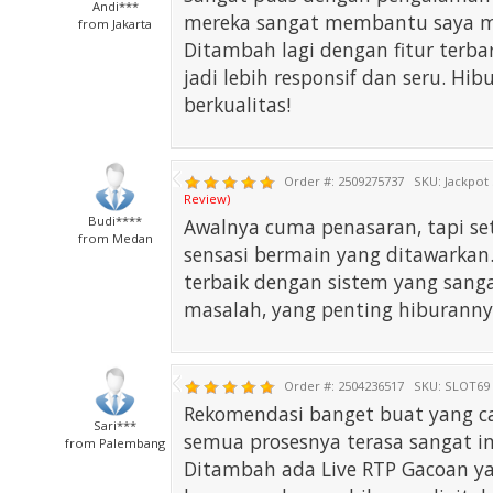
Andi***
mereka sangat membantu saya m
from Jakarta
Ditambah lagi dengan fitur terb
jadi lebih responsif dan seru. Hib
berkualitas!
Order #: 2509275737
SKU: Jackpot
Review)
Budi****
Awalnya cuma penasaran, tapi set
from Medan
sensasi bermain yang ditawarka
terbaik dengan sistem yang sang
masalah, yang penting hiburanny
Order #: 2504236517
SKU: SLOT69
Rekomendasi banget buat yang car
Sari***
semua prosesnya terasa sangat 
from Palembang
Ditambah ada Live RTP Gacoan yan