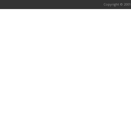
Copyright © 2001-