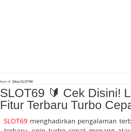
Item #:
Situs SLOT69
SLOT69 🔰 Cek Disini! 
Fitur Terbaru Turbo Cep
SLOT69
menghadirkan pengalaman terbai
terbaru, spin turbo cepat menang ata