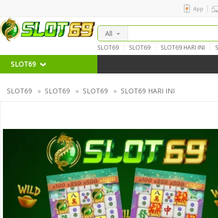
App
All
SLOT69
SLOT69
SLOT69 HARI INI
LINK SITUS SLOT69
SITUS SLOT69
S
SLOT69 PALING DI CARI
SLOT69
SLOT69
»
SLOT69
»
SLOT69
»
SLOT69 HARI INI