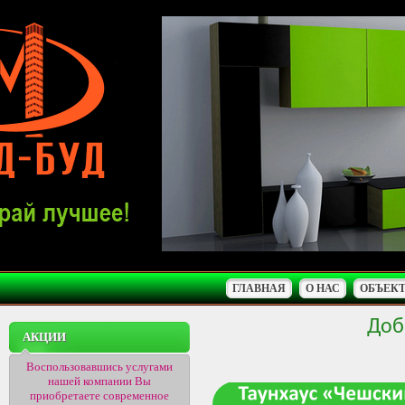
ГЛАВНАЯ
О НАС
ОБЪЕК
Доб
АКЦИИ
Воспользовавшись услугами
нашей компании Вы
приобретаете современное