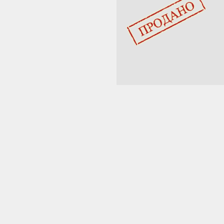
недв
продаж
квартиры
купить