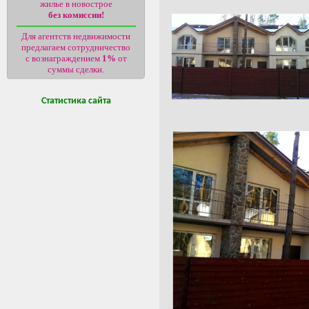
жилье в новострое
без комиссии!
Для агентств недвижимости
предлагаем сотрудничество
с вознаграждением
1%
от
суммы сделки.
Статистика сайта