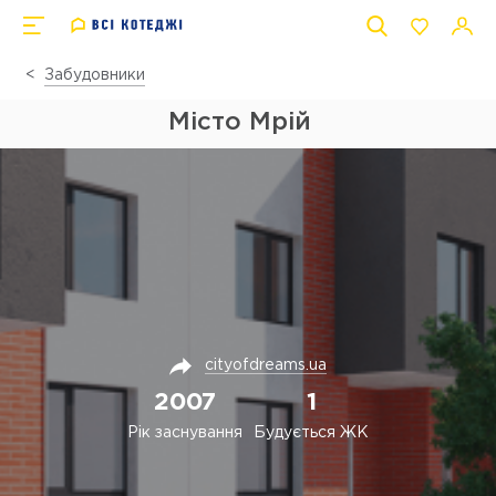
Забудовники
Місто Мрій
cityofdreams.ua
2007
1
Рік заснування
Будується ЖК