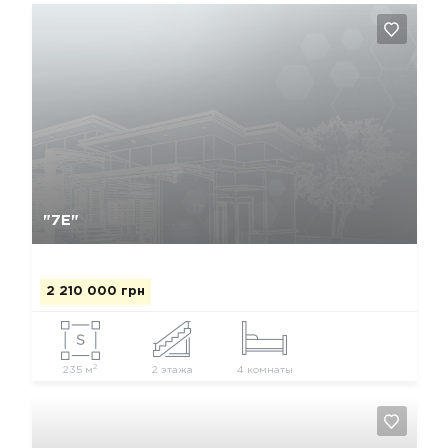
Так, видалити
Відміна
"7Е"
2 210 000 грн
2
235 м
2 этажа
4 комнаты