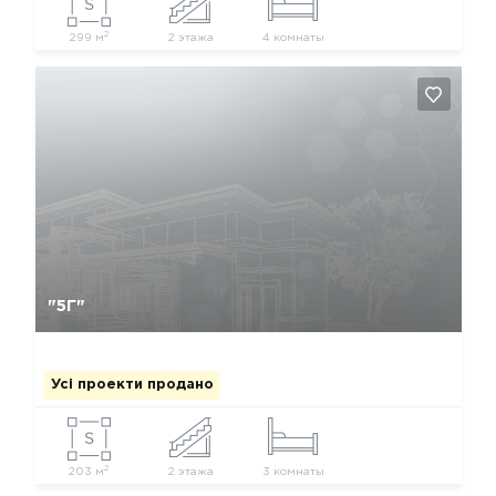
2
299 м
2 этажа
4 комнаты
Так, видалити
Відміна
"5Г"
Усі проекти продано
2
203 м
2 этажа
3 комнаты