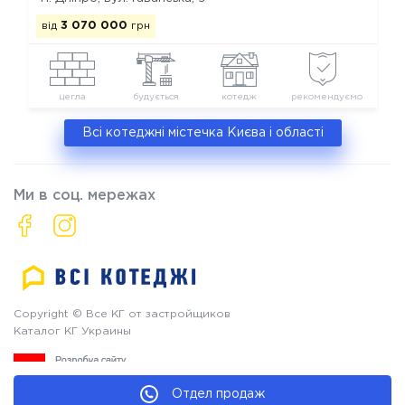
від
3 070 000
грн
цегла
будується
котедж
рекомендуємо
Всі котеджні містечка Києва і області
Ми в соц. мережах
Copyright © Все КГ от застройщиков
Каталог КГ Украины
Отдел продаж