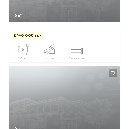
Так, видалити
Відміна
"5Е"
2 140 000 грн
2
228 м
2 этажа
3 комнаты
Так, видалити
Відміна
"5Б"