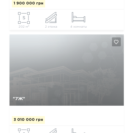
1 900 000 грн
2
202 м
2 этажа
4 комнаты
Так, видалити
Відміна
"7Ж"
3 010 000 грн