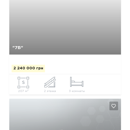
Так, видалити
Відміна
"7Б"
2 240 000 грн
2
207 м
2 этажа
3 комнаты