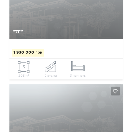
Так, видалити
Відміна
"7Г"
1 930 000 грн
2
205 м
2 этажа
3 комнаты