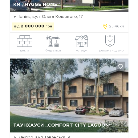
КМ „HYGGE HOME“
м. Ірпінь, вул. Олега Кошового, 17
від
2 000 000
грн
25.46км
цегла
будується
котедж
рекомендуємо
Так, видалити
Відміна
ТАУНХАУСИ „COMFORT CITY LAGOON“
м. Дніпро, вул. Гаванська, 9