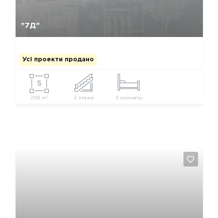
Так, видалити
Відміна
"7Д"
Усі проекти продано
2
206 м
2 этажа
3 комнаты