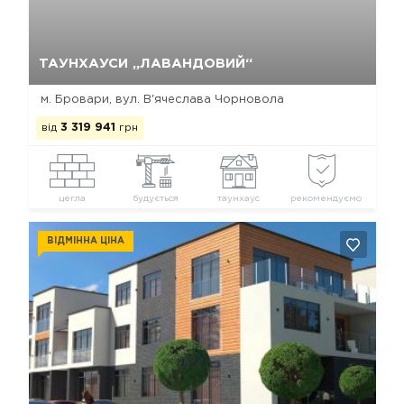
Так, видалити
Відміна
ТАУНХАУСИ „ЛАВАНДОВИЙ“
м. Бровари, вул. В'ячеслава Чорновола
від
3 319 941
грн
цегла
будується
таунхаус
рекомендуємо
ВІДМІННА ЦІНА
Так, видалити
Відміна