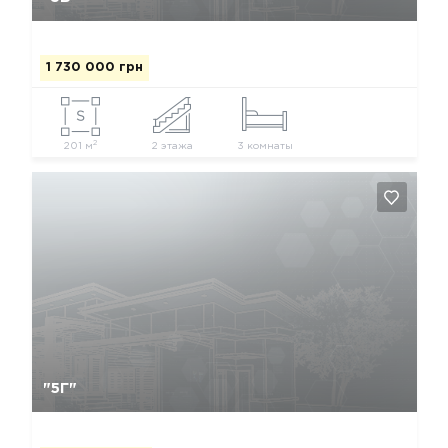
1 730 000 грн
2
201 м
2 этажа
3 комнаты
Так, видалити
Відміна
"5Г"