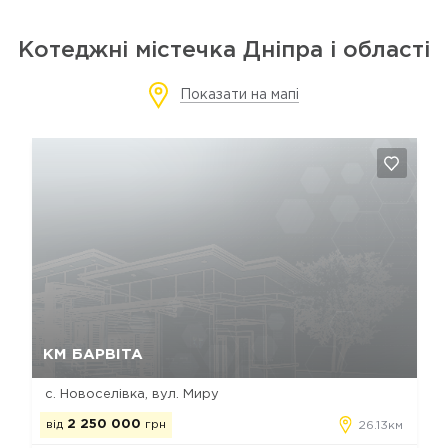
Котеджні містечка Дніпра і області
Показати на мапі
Так, видалити
Відміна
КМ БАРВІТА
с. Новоселівка, вул. Миру
від
2 250 000
грн
26.13км