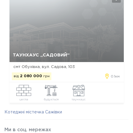
Так, видалити
Відміна
ТАУНХАУС „САДОВИЙ“
смт Обухівка, вул. Садова, 103
від
2 080 000
грн
0.1км
цегла
будується
таунхаус
Котеджні містечка Сажівки
Ми в соц. мережах