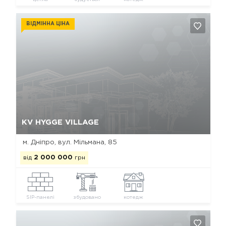
ВІДМІННА ЦІНА
Так, видалити
Відміна
КV HYGGE VILLAGE
м. Дніпро, вул. Мільмана, 85
від
2 000 000
грн
SIP-панелі
збудовано
котедж