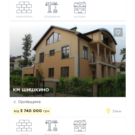
термоблок
збудовано
котедж
Так, видалити
Відміна
КМ ШИШКИНО
с. Орлівщина
від
3 740 000
грн
34км
цегла
будується
котедж