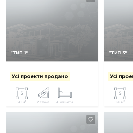
Так, видалити
Відміна
"ТИП 1"
"ТИП 3"
Усі проекти продано
Усі про
2
2
141 м
2 этажа
4 комнаты
126 м