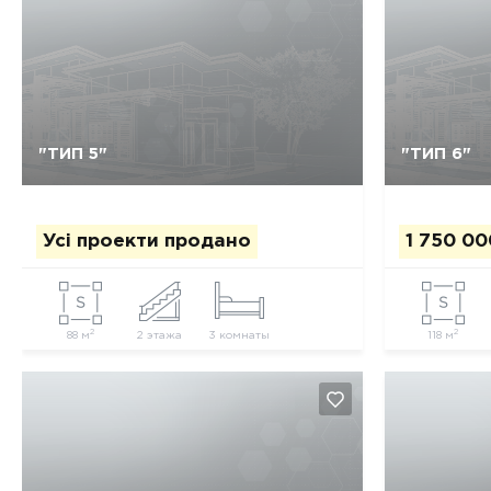
Так, видалити
Відміна
"ТИП 5"
"ТИП 6"
Усі проекти продано
1 750 00
2
2
88 м
2 этажа
3 комнаты
118 м