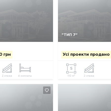
Так, видалити
Відміна
Так, видалити
Відміна
"ТИП 7"
0 грн
Усі проекти продано
2
2 этажа
4 комнаты
110 м
2 этажа