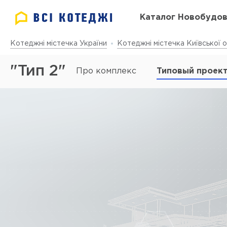
Каталог Новобудо
Котеджні містечка України
Котеджні містечка Київської о
"Тип 2"
Про комплекс
Типовый проек