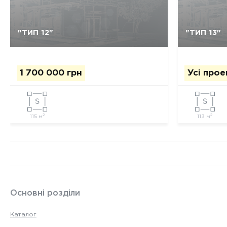
Так, видалити
Відміна
"ТИП 12"
"ТИП 13"
1 700 000 грн
Усі про
2
2
115 м
113 м
Основні розділи
Каталог