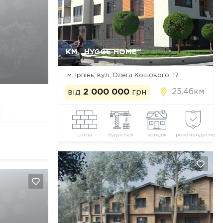
Так, видалити
Відміна
КМ „HYGGE HOME“
м. Ірпінь, вул. Олега Кошового, 17
25.46км
від
2 000 000
грн
цегла
будується
котедж
рекомендуємо