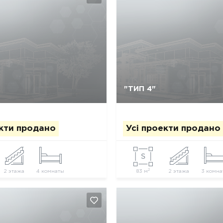
Так, видалити
Відміна
Так, видалити
Відміна
"ТИП 4"
екти продано
Усі проекти продано
2
2 этажа
4 комнаты
83 м
2 этажа
3 комна