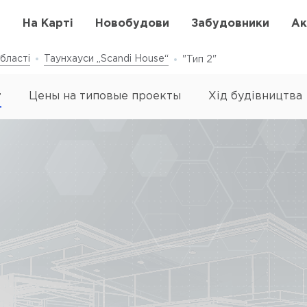
в
На Карті
Новобудови
Забудовники
Ак
бласті
Таунхауси „Scandi House“
"Тип 2"
т
Цены на типовые проекты
Хід будівництва