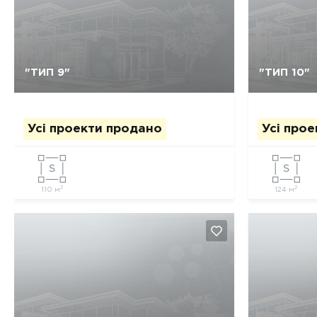
Так, видалити
Відміна
"ТИП 9"
"ТИП 10"
Усі проекти продано
Усі про
2
2
110 м
124 м