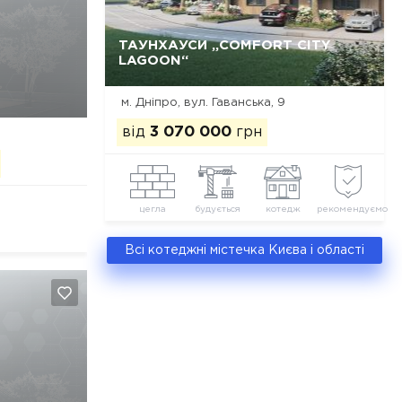
ТАУНХАУСИ „COMFORT CITY
Так, видалити
Відміна
LAGOON“
м. Дніпро, вул. Гаванська, 9
від
3 070 000
грн
цегла
будується
котедж
рекомендуємо
Всі котеджні містечка Києва і області