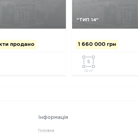
Так, видалити
Відміна
Так, видалити
Відміна
"ТИП 14"
екти продано
1 660 000 грн
2
112 м
Інформація
Головна