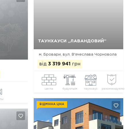
Так, видалити
Відміна
ТАУНХАУСИ „ЛАВАНДОВИЙ“
м. Бровари, вул. В'ячеслава Чорновола
від
3 319 941
грн
цегла
будується
таунхаус
рекомендуємо
ты
ВІДМІННА ЦІНА