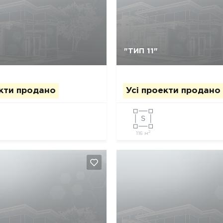
Так, видалити
Відміна
Так, видалити
Відміна
"ТИП 11"
екти продано
Усі проекти продано
2
116 м