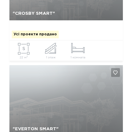
Так, видалити
Відміна
"CROSBY SMART"
Усі проекти продано
2
22 м
1 этаж
1 комната
Так, видалити
Відміна
"EVERTON SMART"