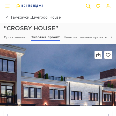
Таунхауси „Liverpool House“
"CROSBY HOUSE"
Про комплекс
Типовый проект
Цены на типовые проекты
От