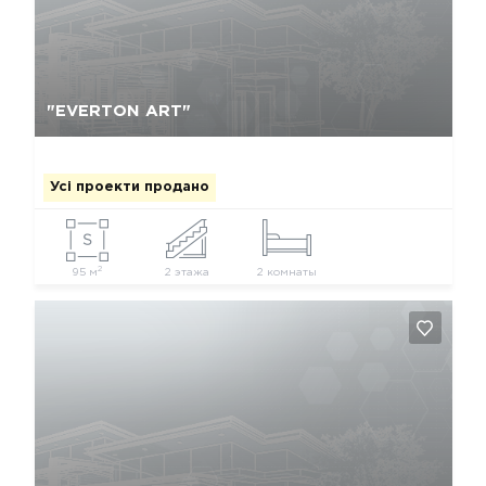
Так, видалити
Відміна
"EVERTON ART"
Усі проекти продано
2
95 м
2 этажа
2 комнаты