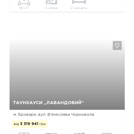
2
80 м
2 этажа
2 комнаты
Так, видалити
Відміна
ТАУНХАУСИ „ЛАВАНДОВИЙ“
м. Бровари, вул. В'ячеслава Чорновола
від
3 319 941
грн