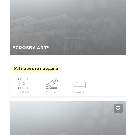
Так, видалити
Відміна
"CROSBY ART"
Усі проекти продано
2
49 м
2 этажа
1 комната