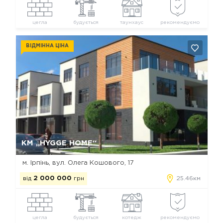
цегла
будується
таунхаус
рекомендуємо
ВІДМІННА ЦІНА
Так, видалити
Відміна
КМ „HYGGE HOME“
м. Ірпінь, вул. Олега Кошового, 17
від
2 000 000
грн
25.46км
цегла
будується
котедж
рекомендуємо