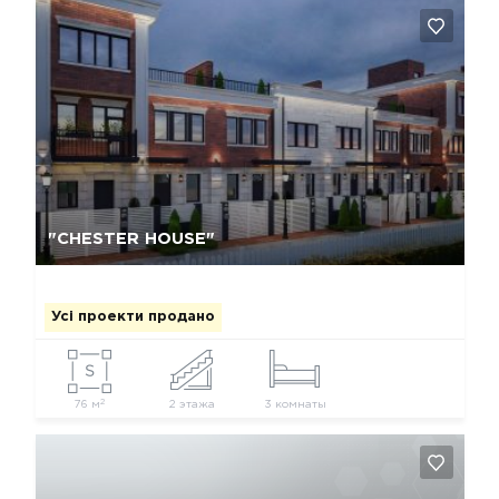
Так, видалити
Відміна
"CHESTER HOUSE"
Усі проекти продано
2
76 м
2 этажа
3 комнаты