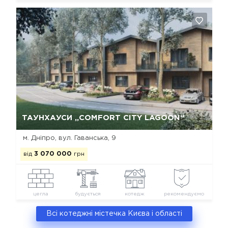
Так, видалити
Відміна
ТАУНХАУСИ „COMFORT CITY LAGOON“
м. Дніпро, вул. Гаванська, 9
від
3 070 000
грн
цегла
будується
котедж
рекомендуємо
Всі котеджні містечка Києва і області