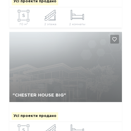
Усі проекти продано
2
70 м
2 этажа
2 комнаты
Так, видалити
Відміна
"CHESTER HOUSE BIG"
Усі проекти продано