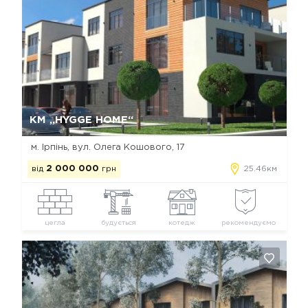
Так, видалити
Відміна
КМ „HYGGE HOME“
м. Ірпінь, вул. Олега Кошового, 17
від
2 000 000
грн
25.46км
цегла
будується
котедж
рекомендуємо