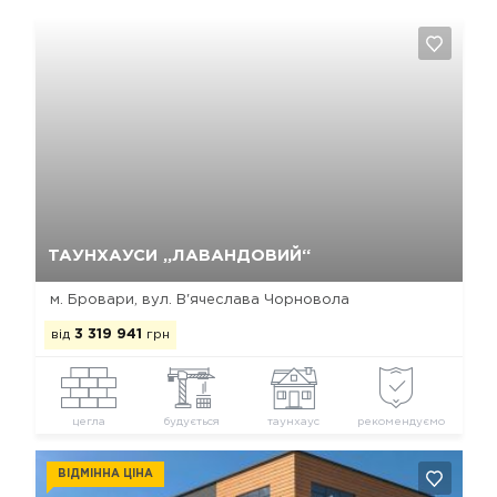
Так, видалити
Відміна
ТАУНХАУСИ „ЛАВАНДОВИЙ“
м. Бровари, вул. В'ячеслава Чорновола
від
3 319 941
грн
цегла
будується
таунхаус
рекомендуємо
ВІДМІННА ЦІНА