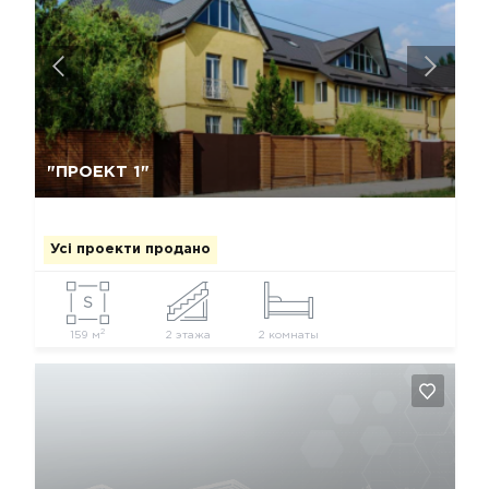
Так, видалити
Відміна
"ПРОЕКТ 1"
Усі проекти продано
2
159 м
2 этажа
2 комнаты