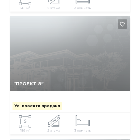
2
145 м
2 этажа
3 комнаты
Так, видалити
Відміна
"ПРОЕКТ 8"
Усі проекти продано
2
159 м
2 этажа
3 комнаты