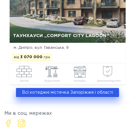
Так, видалити
Відміна
ТАУНХАУСИ „COMFORT CITY LAGOON“
м. Дніпро, вул. Гаванська, 9
від
3 070 000
грн
цегла
будується
котедж
рекомендуємо
Всі котеджні містечка Запоріжжя і області
Ми в соц. мережах