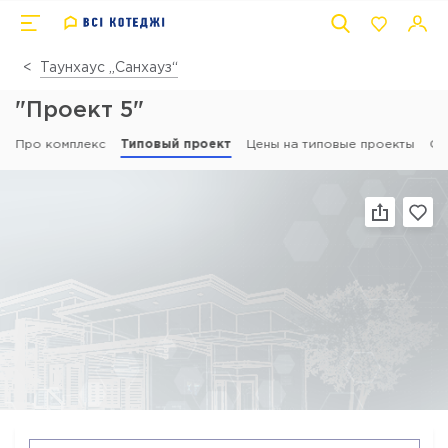
Таунхаус „Санхауз“
"Проект 5"
Про комплекс
Типовый проект
Цены на типовые проекты
От