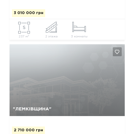
3 010 000 грн
2
237 м
2 этажа
3 комнаты
Так, видалити
Відміна
"ЛЕМКІВЩИНА"
2 710 000 грн