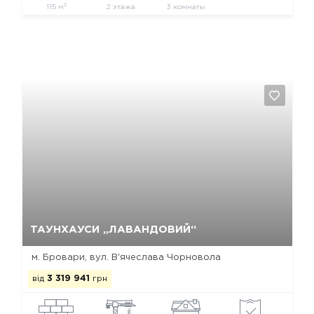
2
115 м
2 этажа
3 комнаты
Так, видалити
Відміна
ТАУНХАУСИ „ЛАВАНДОВИЙ“
м. Бровари, вул. В'ячеслава Чорновола
від
3 319 941
грн