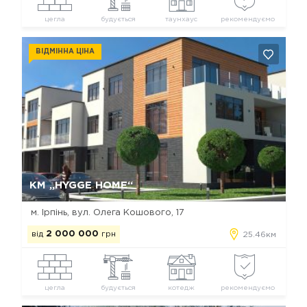
цегла
будується
таунхаус
рекомендуємо
ВІДМІННА ЦІНА
Так, видалити
Відміна
КМ „HYGGE HOME“
м. Ірпінь, вул. Олега Кошового, 17
від
2 000 000
грн
25.46км
цегла
будується
котедж
рекомендуємо