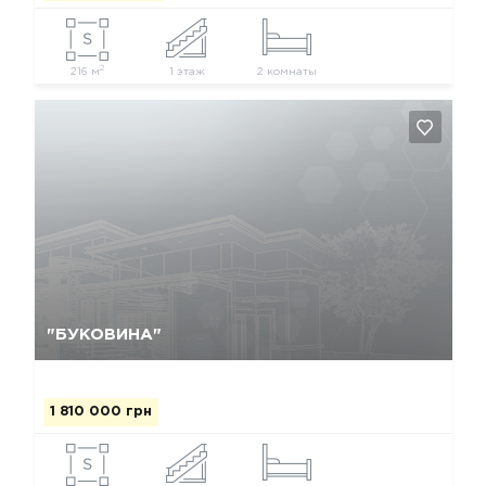
2
216 м
1 этаж
2 комнаты
Так, видалити
Відміна
"БУКОВИНА"
1 810 000 грн