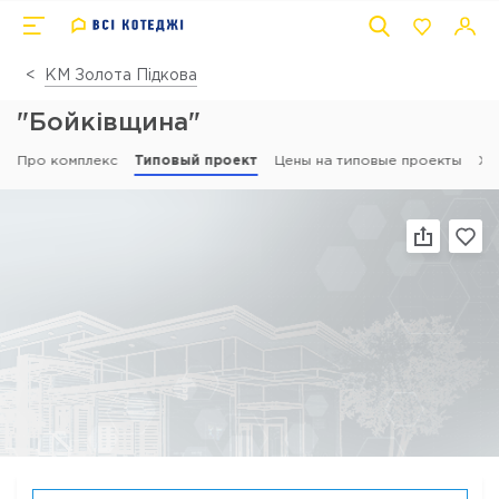
КМ Золота Підкова
"Бойківщина"
Про комплекс
Типовый проект
Цены на типовые проекты
Хі