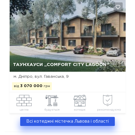
Так, видалити
Відміна
ТАУНХАУСИ „COMFORT CITY LAGOON“
м. Дніпро, вул. Гаванська, 9
від
3 070 000
грн
цегла
будується
котедж
рекомендуємо
Всі котеджні містечка Львова і області