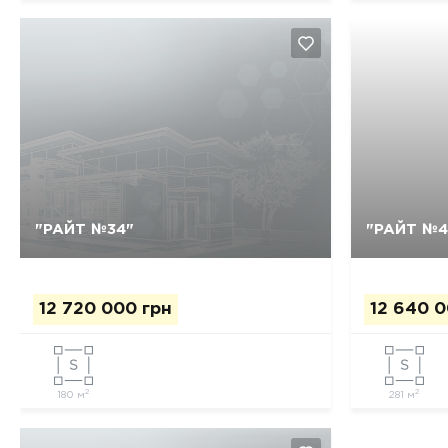
Так, видалити
Відміна
"РАЙТ №34"
"РАЙТ №4
12 720 000 грн
12 640 0
2
2
180 м
281 м