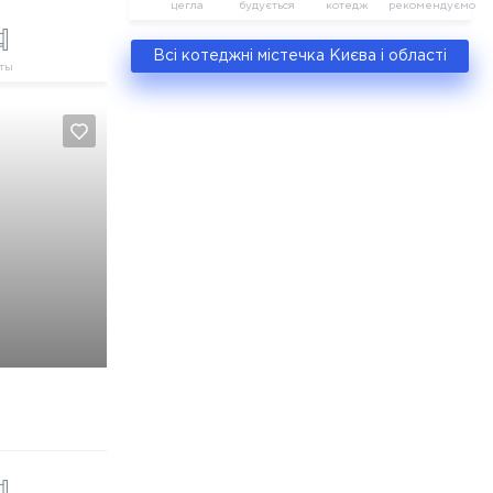
цегла
будується
котедж
рекомендуємо
Всі котеджні містечка Києва і області
ты