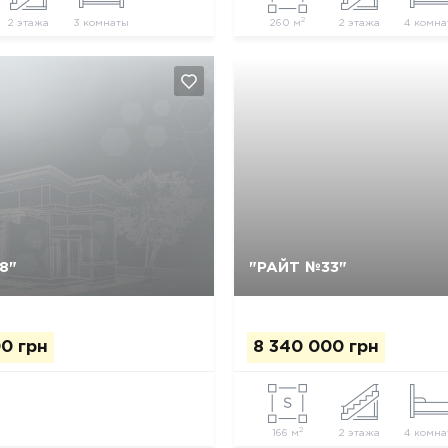
2
2 этажа
3 комнаты
260 м
2 этажа
4 комна
Так, видалити
Відміна
Так, видалити
Відміна
8"
"РАЙТ №33"
0 грн
8 340 000 грн
2
166 м
2 этажа
4 комна