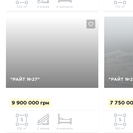
2
2
320 м
2 этажа
4 комнаты
170 м
Так, видалити
Відміна
"РАЙТ №27"
"РАЙТ №2
9 900 000 грн
7 750 00
2
2
252 м
2 этажа
4 комнаты
160 м