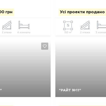
00 грн
Усі проекти продано
2
2 этажа
4 комнаты
150 м
2 этажа
3 комна
Так, видалити
Відміна
Так, видалити
Відміна
"
"РАЙТ №11"