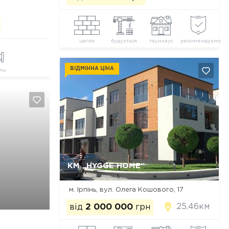
цегла
будується
таунхаус
рекомендуємо
ВІДМІННА ЦІНА
ты
Так, видалити
Відміна
КМ „HYGGE HOME“
м. Ірпінь, вул. Олега Кошового, 17
25.46км
від
2 000 000
грн