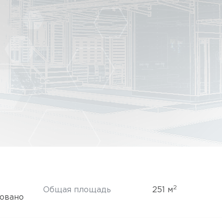
2
Общая площадь
251 м
довано