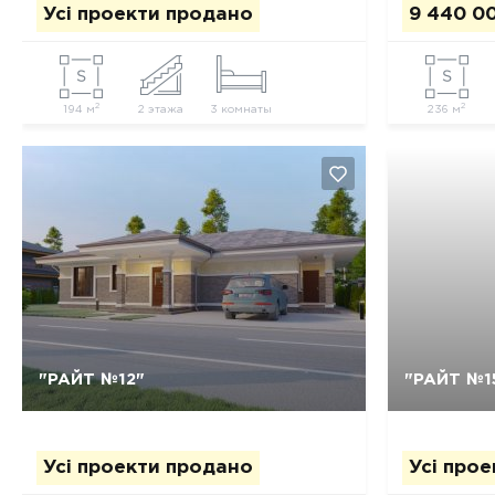
Усі проекти продано
9 440 0
2
2
194 м
2 этажа
3 комнаты
236 м
Так, видалити
Відміна
"РАЙТ №12"
"РАЙТ №1
Усі проекти продано
Усі про