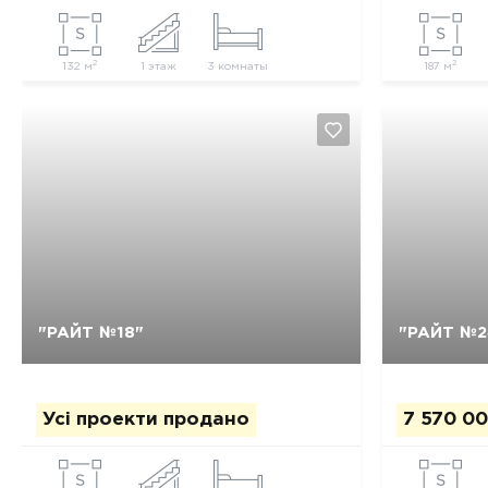
2
2
132 м
1 этаж
3 комнаты
187 м
Так, видалити
Відміна
"РАЙТ №18"
"РАЙТ №2
Усі проекти продано
7 570 00