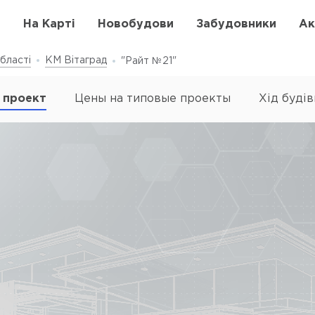
в
На Карті
Новобудови
Забудовники
Ак
бласті
КМ Вітаград
"Райт №21"
 проект
Цены на типовые проекты
Хід буді