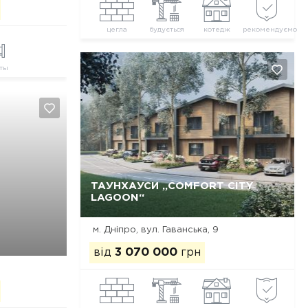
цегла
будується
котедж
рекомендуємо
ты
ТАУНХАУСИ „COMFORT CITY
Так, видалити
Відміна
LAGOON“
м. Дніпро, вул. Гаванська, 9
від
3 070 000
грн