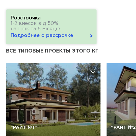
Розстрочка
1-й внесок від 50%
на 1 рік та 6 місяців
Подробнее о рассрочке
ВСЕ ТИПОВЫЕ ПРОЕКТЫ ЭТОГО КГ
Так, видалити
Відміна
"РАЙТ №1"
"РАЙТ №2