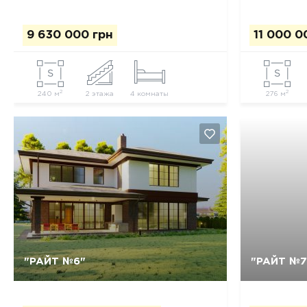
9 630 000 грн
11 000 0
2
2
240 м
2 этажа
4 комнаты
276 м
Так, видалити
Відміна
"РАЙТ №6"
"РАЙТ №7