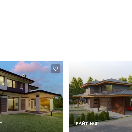
Так, видалити
Відміна
Так, видалити
Відміна
"
"РАЙТ №3"