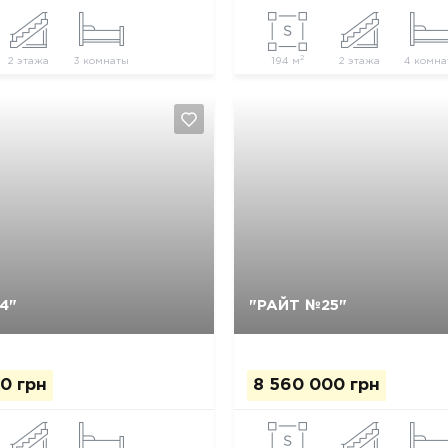
2
2 этажа
3 комнаты
194 м
2 этажа
4 комна
Так, видалити
Відміна
Так, видалити
Відміна
4"
"РАЙТ №25"
0 грн
8 560 000 грн