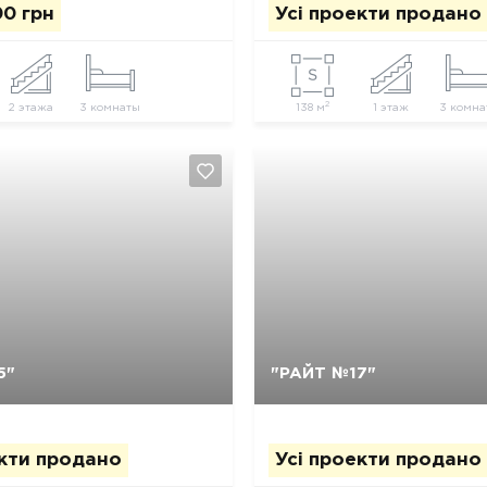
00 грн
Усі проекти продано
2
2 этажа
3 комнаты
138 м
1 этаж
3 комна
Так, видалити
Відміна
Так, видалити
Відміна
5"
"РАЙТ №17"
екти продано
Усі проекти продано