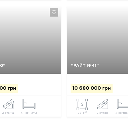
Так, видалити
Відміна
Так, видалити
Відміна
0"
"РАЙТ №41"
00 грн
10 680 000 грн
2
2 этажа
4 комнаты
251 м
2 этажа
4 комна