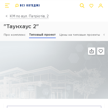
КМ по вул. Патріотів, 2
"Таунхаус 2"
Про комплекс
Типовый проект
Цены на типовые проекты
От