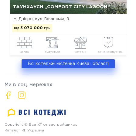
Так, видалити
Відміна
ТАУНХАУСИ „COMFORT CITY LAGOON“
м. Дніпро, вул. Гаванська, 9
від
3 070 000
грн
цегла
будується
котедж
рекомендуємо
Всі котеджні містечка Києва і області
Ми в соц. мережах
Copyright © Все КГ от застройщиков
Каталог КГ Украины