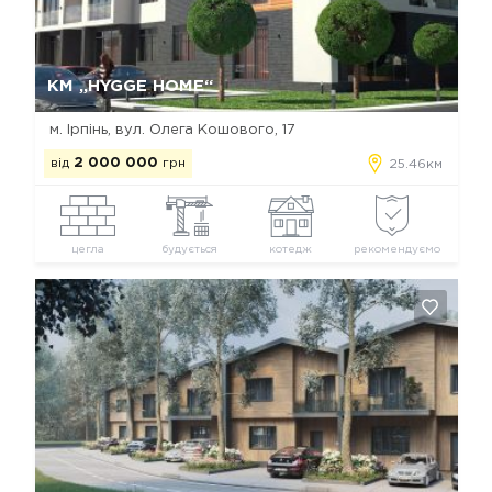
Так, видалити
Відміна
КМ „HYGGE HOME“
м. Ірпінь, вул. Олега Кошового, 17
від
2 000 000
грн
25.46км
цегла
будується
котедж
рекомендуємо