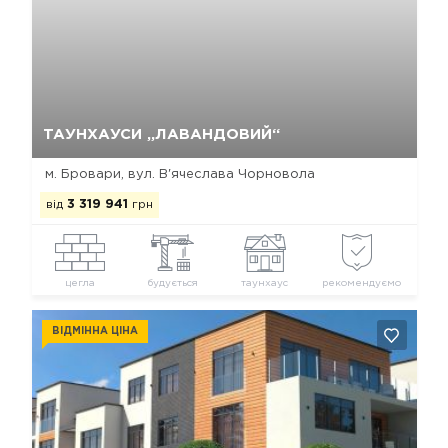
Так, видалити
Відміна
ТАУНХАУСИ „ЛАВАНДОВИЙ“
м. Бровари, вул. В'ячеслава Чорновола
від
3 319 941
грн
цегла
будується
таунхаус
рекомендуємо
ВІДМІННА ЦІНА