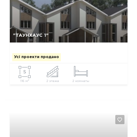
Так, видалити
Відміна
"ТАУНХАУС 1"
Усі проекти продано
2
116 м
2 этажа
2 комнаты