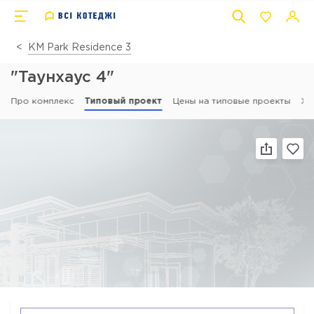
КМ Park Residence 3
"Таунхаус 4"
Про комплекс
Типовый проект
Цены на типовые проекты
Хі