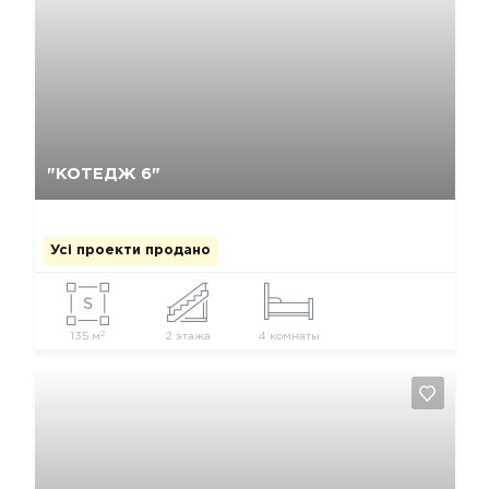
Так, видалити
Відміна
"КОТЕДЖ 6"
Усі проекти продано
2
135 м
2 этажа
4 комнаты