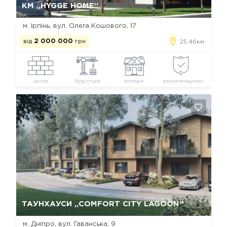
КМ „HYGGE HOME“
м. Ірпінь, вул. Олега Кошового, 17
від
2 000 000
грн
25.46км
цегла
будується
котедж
рекомендуємо
Так, видалити
Відміна
ТАУНХАУСИ „COMFORT CITY LAGOON“
м. Дніпро, вул. Гаванська, 9