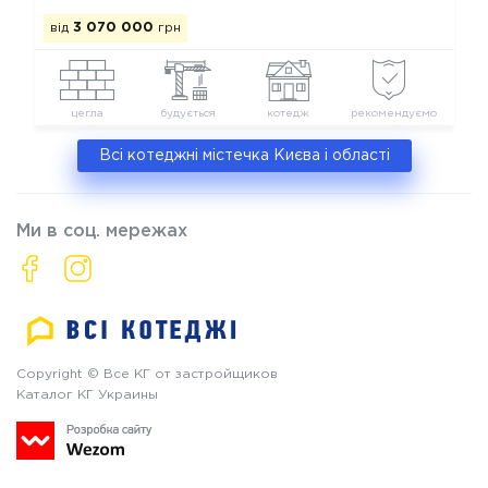
від
3 070 000
грн
цегла
будується
котедж
рекомендуємо
Всі котеджні містечка Києва і області
Ми в соц. мережах
Copyright © Все КГ от застройщиков
Каталог КГ Украины