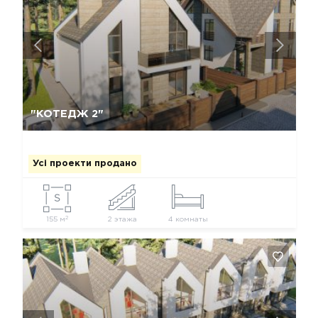
Так, видалити
Відміна
"КОТЕДЖ 2"
Усі проекти продано
2
155 м
2 этажа
4 комнаты