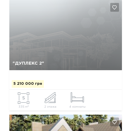
Так, видалити
Відміна
"ДУПЛЕКС 2"
5 210 000 грн
2
335 м
2 этажа
4 комнаты