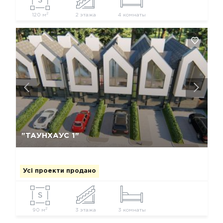
2
120 м
2 этажа
4 комнаты
Так, видалити
Відміна
"ТАУНХАУС 1"
Усі проекти продано
2
90 м
3 этажа
3 комнаты