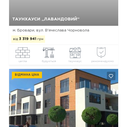
Так, видалити
Відміна
ТАУНХАУСИ „ЛАВАНДОВИЙ“
м. Бровари, вул. В'ячеслава Чорновола
від
3 319 941
грн
цегла
будується
таунхаус
рекомендуємо
ВІДМІННА ЦІНА
Так, видалити
Відміна