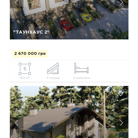
Так, видалити
Відміна
"ТАУНХАУС 2"
2 670 000 грн
2
160 м
3 этажа
3 комнаты