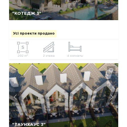
Так, видалити
Відміна
"КОТЕДЖ 3"
Усі проекти продано
2
202 м
2 этажа
4 комнаты
Так, видалити
Відміна
"ТАУНХАУС 3"