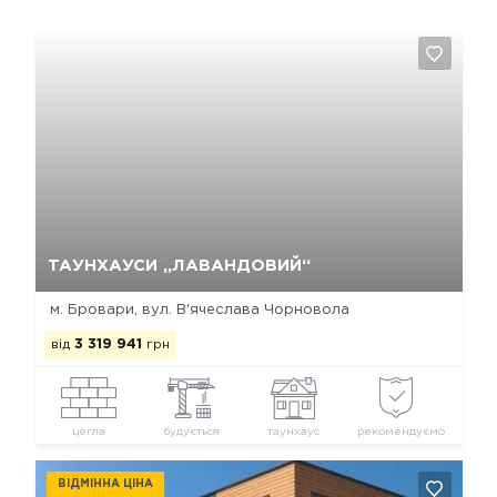
Так, видалити
Відміна
ТАУНХАУСИ „ЛАВАНДОВИЙ“
м. Бровари, вул. В'ячеслава Чорновола
від
3 319 941
грн
цегла
будується
таунхаус
рекомендуємо
ВІДМІННА ЦІНА