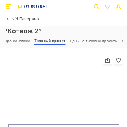
КМ Панорама
"Котедж 2"
Про комплекс
Типовый проект
Цены на типовые проекты
Хі