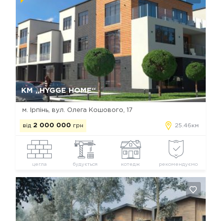
Так, видалити
Відміна
КМ „HYGGE HOME“
м. Ірпінь, вул. Олега Кошового, 17
від
2 000 000
грн
25.46км
цегла
будується
котедж
рекомендуємо