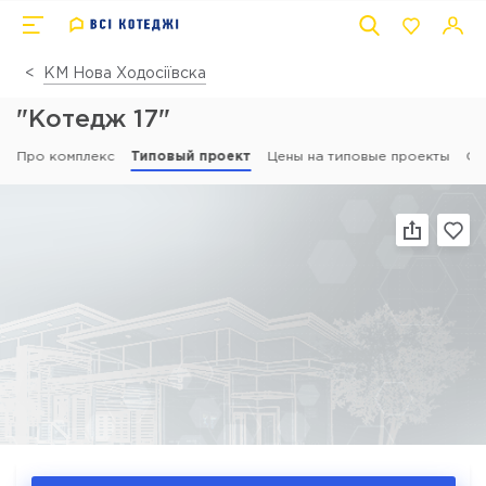
КМ Нова Ходосіївска
"Котедж 17"
Про комплекс
Типовый проект
Цены на типовые проекты
От