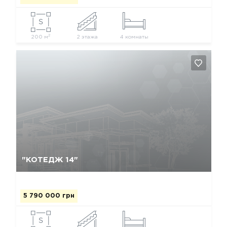
2
200 м
2 этажа
4 комнаты
Так, видалити
Відміна
"КОТЕДЖ 14"
5 790 000 грн