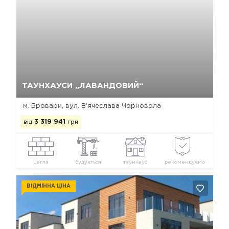
Так, видалити
Відміна
ТАУНХАУСИ „ЛАВАНДОВИЙ“
м. Бровари, вул. В'ячеслава Чорновола
від
3 319 941
грн
цегла
будується
таунхаус
рекомендуємо
ВІДМІННА ЦІНА