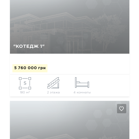
Так, видалити
Відміна
"КОТЕДЖ 1"
5 760 000 грн
2
180 м
2 этажа
4 комнаты