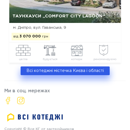
Так, видалити
Відміна
ТАУНХАУСИ „COMFORT CITY LAGOON“
м. Дніпро, вул. Гаванська, 9
від
3 070 000
грн
цегла
будується
котедж
рекомендуємо
Всі котеджні містечка Києва і області
Ми в соц. мережах
Copyright © Все КГ от застройщиков