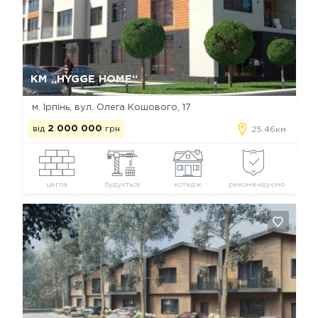
Так, видалити
Відміна
КМ „HYGGE HOME“
м. Ірпінь, вул. Олега Кошового, 17
від
2 000 000
грн
25.46км
цегла
будується
котедж
рекомендуємо