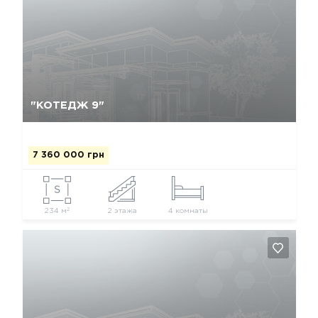
Так, видалити
Відміна
"КОТЕДЖ 9"
7 360 000 грн
2
234 м
2 этажа
4 комнаты