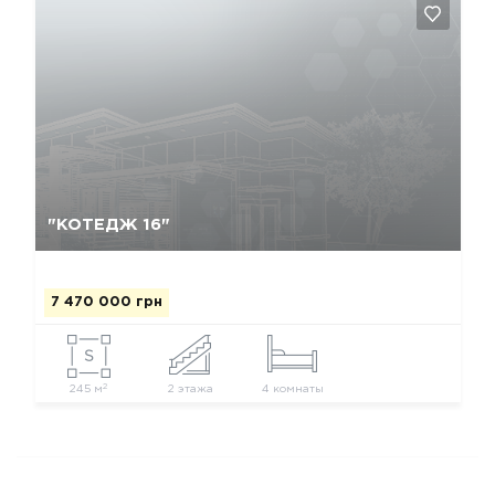
Так, видалити
Відміна
"КОТЕДЖ 16"
7 470 000 грн
2
245 м
2 этажа
4 комнаты