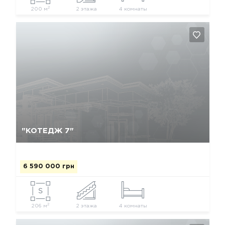
2
200 м
2 этажа
4 комнаты
Так, видалити
Відміна
"КОТЕДЖ 7"
6 590 000 грн
2
206 м
2 этажа
4 комнаты