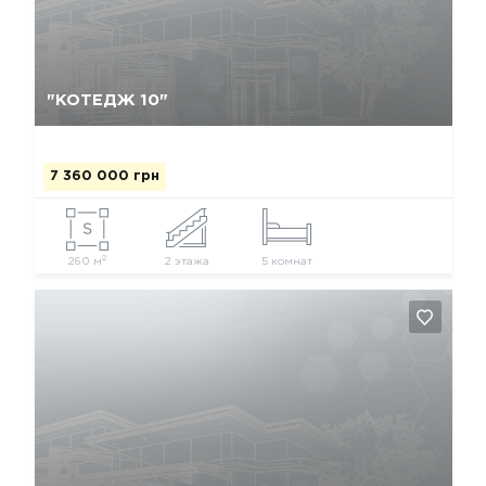
Так, видалити
Відміна
"КОТЕДЖ 10"
7 360 000 грн
2
260 м
2 этажа
5 комнат