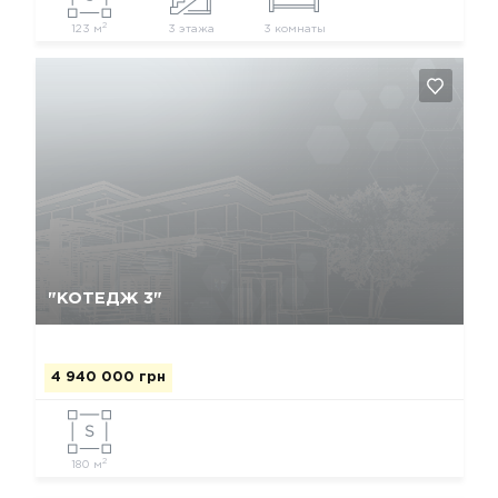
2
123 м
3 этажа
3 комнаты
Так, видалити
Відміна
"КОТЕДЖ 3"
4 940 000 грн
2
180 м