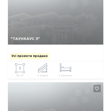
Так, видалити
Відміна
"ТАУНХАУС 3"
Усі проекти продано
2
96 м
2 этажа
2 комнаты