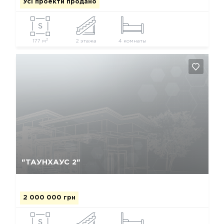
Усі проекти продано
2
177 м
2 этажа
4 комнаты
Так, видалити
Відміна
"ТАУНХАУС 2"
2 000 000 грн