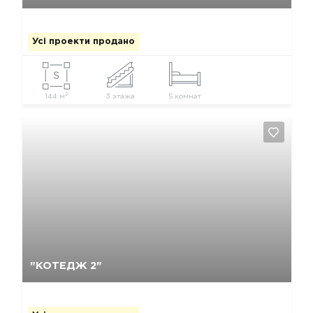
Усі проекти продано
2
144 м
3 этажа
5 комнат
Так, видалити
Відміна
"КОТЕДЖ 2"