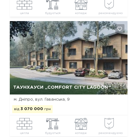
цегла
будується
котедж
рекомендуємо
Так, видалити
Відміна
ТАУНХАУСИ „COMFORT CITY LAGOON“
м. Дніпро, вул. Гаванська, 9
від
3 070 000
грн
цегла
будується
котедж
рекомендуємо