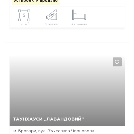
Усі проекти продано
2
125 м
2 этажа
3 комнаты
Так, видалити
Відміна
ТАУНХАУСИ „ЛАВАНДОВИЙ“
м. Бровари, вул. В'ячеслава Чорновола