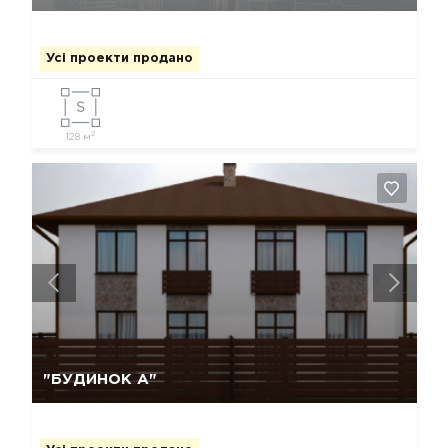
Усі проекти продано
2
128 м
Так, видалити
Відміна
"БУДИНОК А"