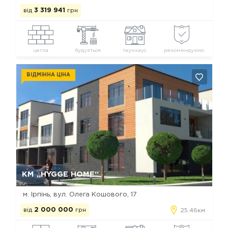
від
3 319 941
грн
цегла
будується
таунхаус
рекомендуємо
ВІДМІННА ЦІНА
Так, видалити
Відміна
КМ „HYGGE HOME“
м. Ірпінь, вул. Олега Кошового, 17
від
2 000 000
грн
25.46км