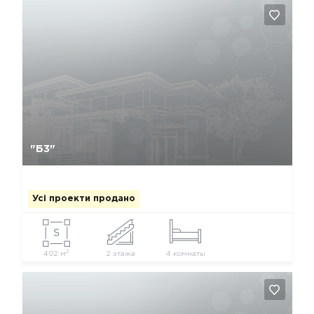
Так, видалити
Відміна
"Б3"
Усі проекти продано
2
402 м
2 этажа
4 комнаты