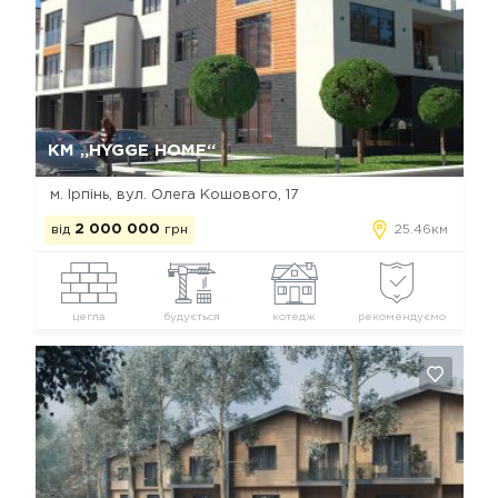
Так, видалити
Відміна
КМ „HYGGE HOME“
м. Ірпінь, вул. Олега Кошового, 17
від
2 000 000
грн
25.46км
цегла
будується
котедж
рекомендуємо