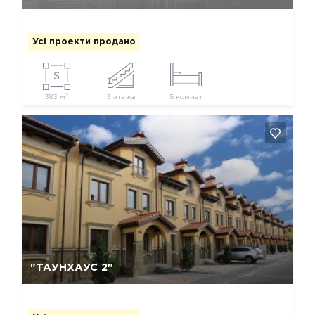
Усі проекти продано
2
383 м
3 этажа
5 комнат
Так, видалити
Відміна
"ТАУНХАУС 2"