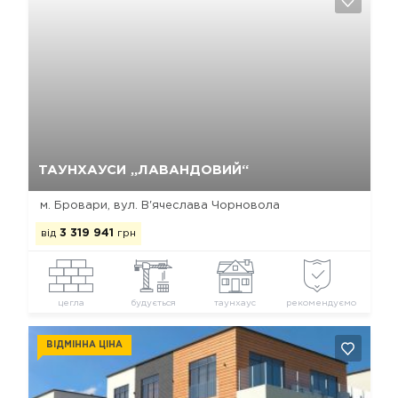
Так, видалити
Відміна
ТАУНХАУСИ „ЛАВАНДОВИЙ“
м. Бровари, вул. В'ячеслава Чорновола
від
3 319 941
грн
цегла
будується
таунхаус
рекомендуємо
ВІДМІННА ЦІНА