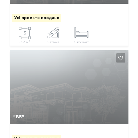
Усі проекти продано
2
553 м
3 этажа
5 комнат
Так, видалити
Відміна
"В5"