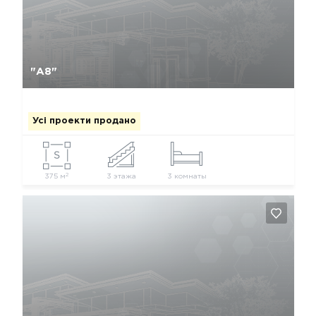
Так, видалити
Відміна
"А8"
Усі проекти продано
2
375 м
3 этажа
3 комнаты