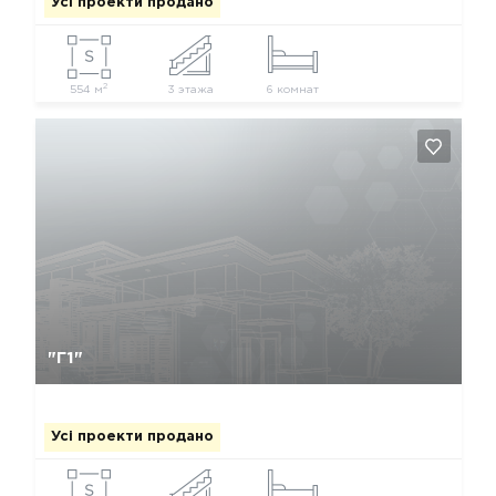
Усі проекти продано
2
554 м
3 этажа
6 комнат
Так, видалити
Відміна
"Г1"
Усі проекти продано