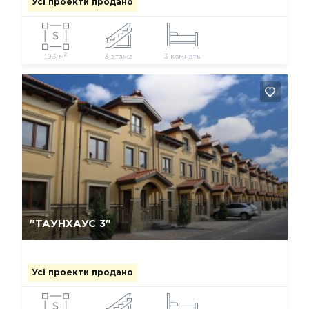
Усі проекти продано
2
193 м
3 этажа
3 комнаты
Так, видалити
Відміна
"ТАУНХАУС 3"
Усі проекти продано