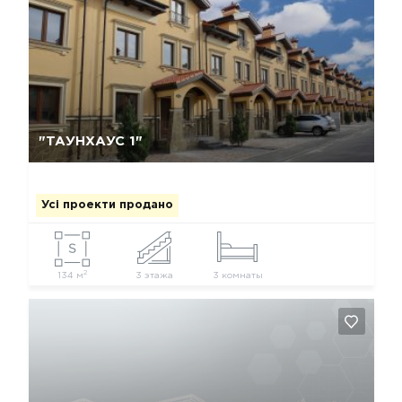
Так, видалити
Відміна
"ТАУНХАУС 1"
Усі проекти продано
2
134 м
3 этажа
3 комнаты