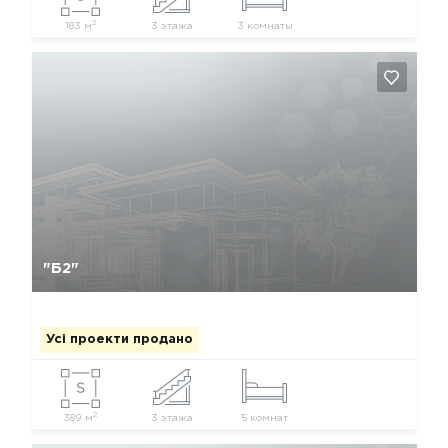
2
183 м
3 этажа
3 комнаты
Так, видалити
Відміна
"Б2"
Усі проекти продано
2
389 м
3 этажа
5 комнат