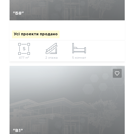
Так, видалити
Відміна
"Б8"
Усі проекти продано
2
477 м
2 этажа
5 комнат
Так, видалити
Відміна
"В1"