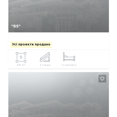
Так, видалити
Відміна
"Б5"
Усі проекти продано
2
416 м
3 этажа
4 комнаты