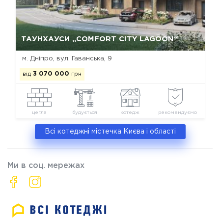
Так, видалити
Відміна
ТАУНХАУСИ „COMFORT CITY LAGOON“
м. Дніпро, вул. Гаванська, 9
від
3 070 000
грн
цегла
будується
котедж
рекомендуємо
Всі котеджні містечка Києва і області
Ми в соц. мережах