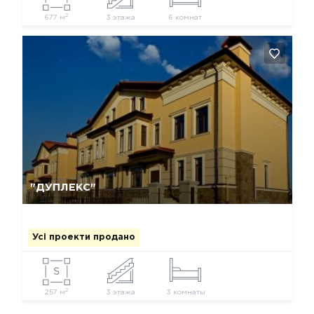
2
677 м
3 этажа
6 комнат
Так, видалити
Відміна
"ДУПЛЕКС"
Усі проекти продано
2
257 м
3 этажа
3 комнаты