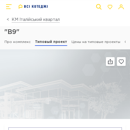
КМ Італійський квартал
"В9"
Про комплекс
Типовый проект
Цены на типовые проекты
От