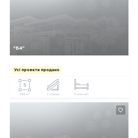
Так, видалити
Відміна
"Б4"
Усі проекти продано
2
389 м
2 этажа
5 комнат