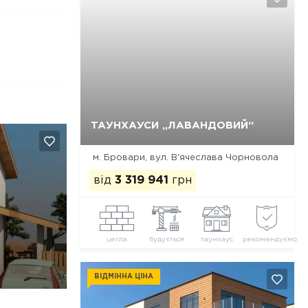
Так, видалити
Відміна
ТАУНХАУСИ „ЛАВАНДОВИЙ“
м. Бровари, вул. В'ячеслава Чорновола
від
3 319 941
грн
цегла
будується
таунхаус
рекомендуємо
ВІДМІННА ЦІНА