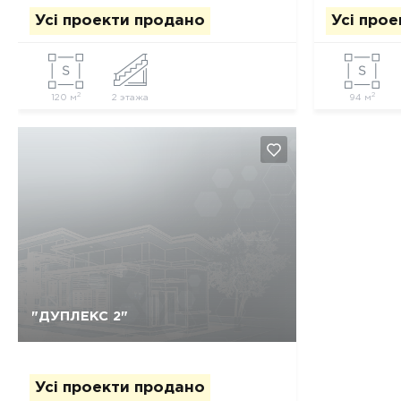
Усі проекти продано
Усі про
2
2
120 м
2 этажа
94 м
Так, видалити
Відміна
"ДУПЛЕКС 2"
Усі проекти продано