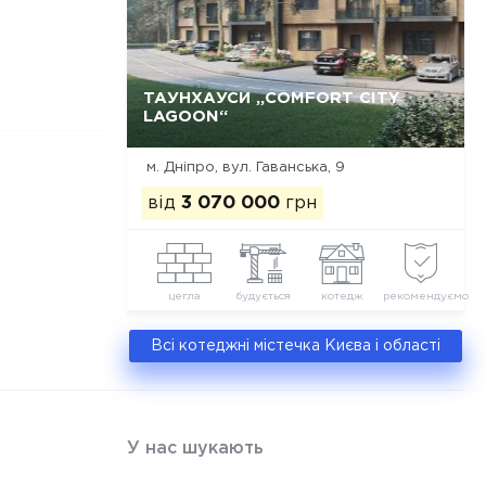
ТАУНХАУСИ „COMFORT CITY
Так, видалити
Відміна
LAGOON“
м. Дніпро, вул. Гаванська, 9
від
3 070 000
грн
цегла
будується
котедж
рекомендуємо
Всі котеджні містечка Києва і області
У нас шукають