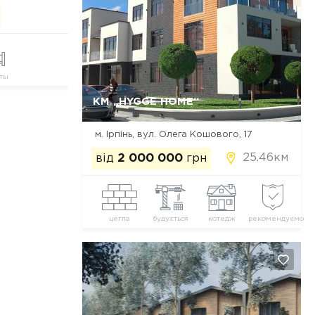
ты
Так, видалити
Відміна
КМ „HYGGE HOME“
м. Ірпінь, вул. Олега Кошового, 17
25.46км
від
2 000 000
грн
цегла
будується
котедж
рекомендуємо