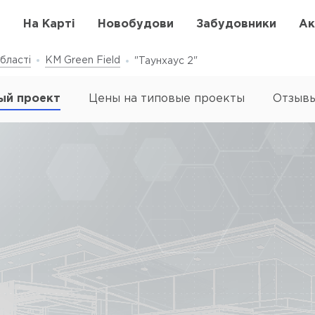
в
На Карті
Новобудови
Забудовники
Ак
бласті
КМ Green Field
"Таунхаус 2"
ый проект
Цены на типовые проекты
Отзыв