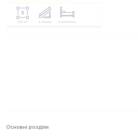
2
120 м
2 этажа
4 комнаты
Основні розділи