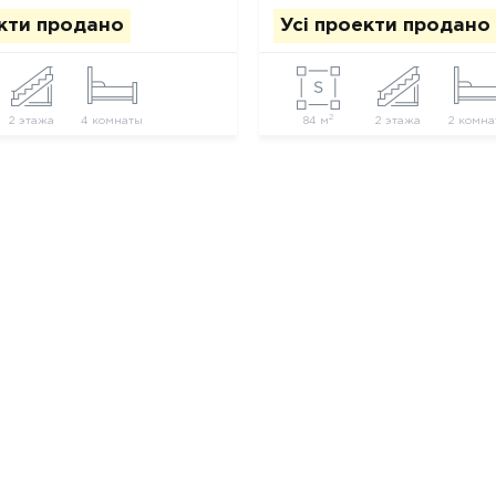
екти продано
Усі проекти продано
2
2 этажа
4 комнаты
84 м
2 этажа
2 комна