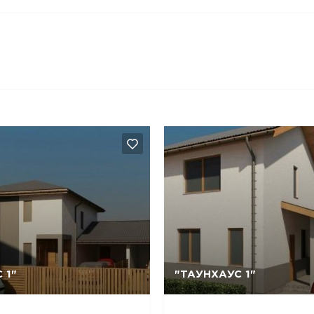
Так, видалити
Відміна
Так, видалити
Відміна
 1"
"ТАУНХАУС 1"