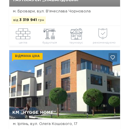
м. Бровари, вул. В'ячеслава Чорновола
від
3 319 941
грн
цегла
будується
таунхаус
рекомендуємо
ВІДМІННА ЦІНА
Так, видалити
Відміна
КМ „HYGGE HOME“
м. Ірпінь, вул. Олега Кошового, 17