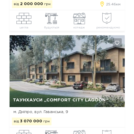
від
2 000 000
грн
25.46км
цегла
будується
котедж
рекомендуємо
Так, видалити
Відміна
ТАУНХАУСИ „COMFORT CITY LAGOON“
м. Дніпро, вул. Гаванська, 9
від
3 070 000
грн