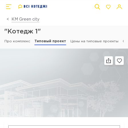
КМ Green city
"Котедж 1"
Про комплекс
Типовый проект
Цены на типовые проекты
От