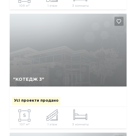
2
109 м
1 этаж
3 комнаты
Так, видалити
Відміна
"КОТЕДЖ 3"
Усі проекти продано
2
107 м
1 этаж
3 комнаты