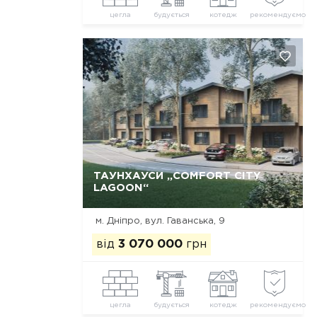
цегла
будується
котедж
рекомендуємо
ТАУНХАУСИ „COMFORT CITY
Так, видалити
Відміна
LAGOON“
м. Дніпро, вул. Гаванська, 9
від
3 070 000
грн
цегла
будується
котедж
рекомендуємо