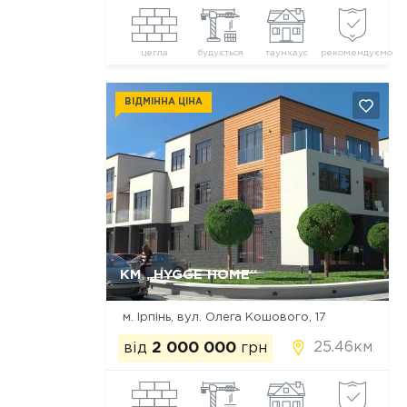
цегла
будується
таунхаус
рекомендуємо
ВІДМІННА ЦІНА
Так, видалити
Відміна
КМ „HYGGE HOME“
м. Ірпінь, вул. Олега Кошового, 17
25.46км
від
2 000 000
грн