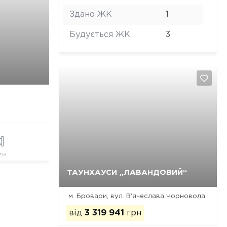
Здано ЖК
1
Будується ЖК
3
ты
Так, видалити
Відміна
ТАУНХАУСИ „ЛАВАНДОВИЙ“
м. Бровари, вул. В'ячеслава Чорновола
від
3 319 941
грн