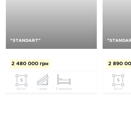
Так, видалити
Відміна
"STANDART"
"STANDAR
2 480 000 грн
2 890 00
2
2
103 м
1 этаж
3 комнаты
121 м