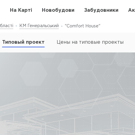
в
На Карті
Новобудови
Забудовники
Ак
бласті
КМ Генеральський
"Comfort House"
Типовый проект
Цены на типовые проекты