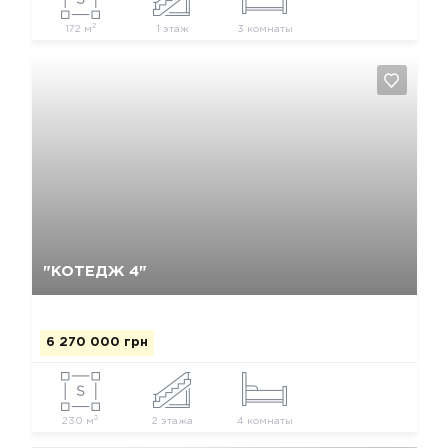
2
172 м
1 этаж
3 комнаты
Так, видалити
Відміна
"КОТЕДЖ 4"
6 270 000 грн
2
230 м
2 этажа
4 комнаты