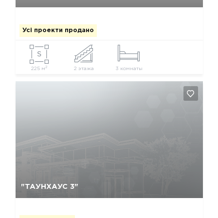
Усі проекти продано
2
225 м
2 этажа
3 комнаты
Так, видалити
Відміна
"ТАУНХАУС 3"