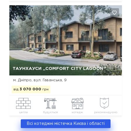
Так, видалити
Відміна
ТАУНХАУСИ „COMFORT CITY LAGOON“
м. Дніпро, вул. Гаванська, 9
від
3 070 000
грн
цегла
будується
котедж
рекомендуємо
Всі котеджні містечка Києва і області