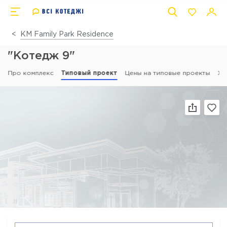
КМ Family Park Residence
"Котедж 9"
Про комплекс
Типовый проект
Цены на типовые проекты
Хі