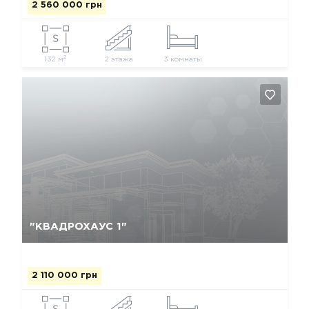
2 560 000 грн
2
132 м
2 этажа
3 комнаты
Так, видалити
Відміна
"КВАДРОХАУС 1"
2 110 000 грн