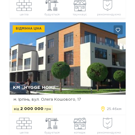
цегла
будується
таунхаус
рекомендуємо
ВІДМІННА ЦІНА
Так, видалити
Відміна
КМ „HYGGE HOME“
м. Ірпінь, вул. Олега Кошового, 17
від
2 000 000
грн
25.46км
цегла
будується
котедж
рекомендуємо