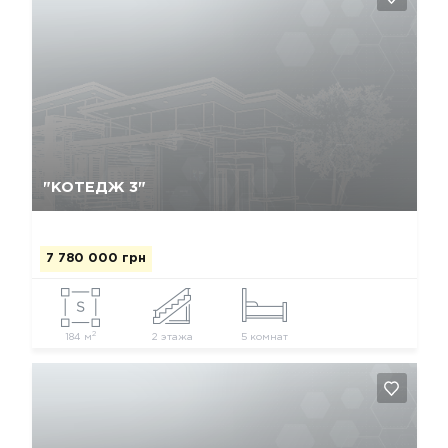
Так, видалити
Відміна
"КОТЕДЖ 3"
7 780 000 грн
2
184 м
2 этажа
5 комнат