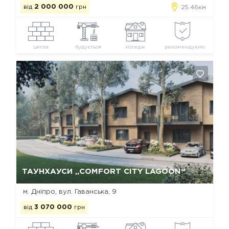
від
2 000 000
грн
25.46км
цегла
будується
котедж
рекомендуємо
Так, видалити
Відміна
ТАУНХАУСИ „COMFORT CITY LAGOON“
м. Дніпро, вул. Гаванська, 9
від
3 070 000
грн