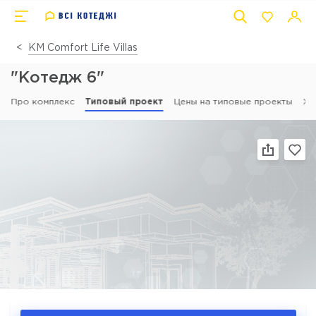
КМ Comfort Life Villas
"Котедж 6"
Про комплекс
Типовый проект
Цены на типовые проекты
Хі