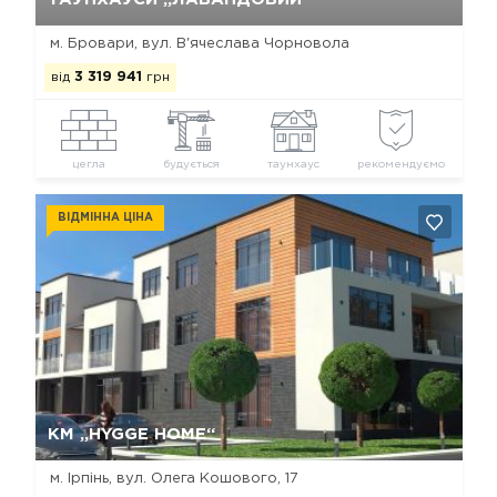
м. Бровари, вул. В'ячеслава Чорновола
від
3 319 941
грн
цегла
будується
таунхаус
рекомендуємо
ВІДМІННА ЦІНА
Так, видалити
Відміна
КМ „HYGGE HOME“
м. Ірпінь, вул. Олега Кошового, 17