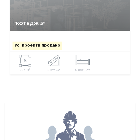
Так, видалити
Відміна
"КОТЕДЖ 5"
Усі проекти продано
2
223 м
2 этажа
6 комнат