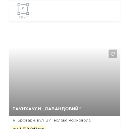
2
318 м
Так, видалити
Відміна
ТАУНХАУСИ „ЛАВАНДОВИЙ“
м. Бровари, вул. В'ячеслава Чорновола