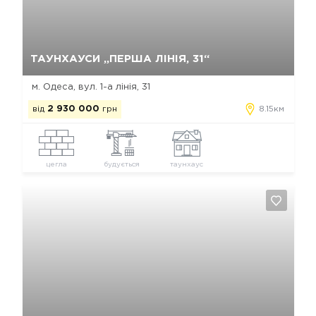
Так, видалити
Відміна
ТАУНХАУСИ „ПЕРША ЛІНІЯ, 31“
м. Одеса, вул. 1-а лінія, 31
від
2 930 000
грн
8.15км
цегла
будується
таунхаус