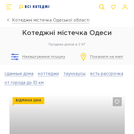
Котеджні містечка Одеської області
Котеджні містечка Одеси
Продажа домов в 2 КГ
Налаштування пошуку
Показати на мапі
сданные дома
коттеджи
таунхаусы
есть рассрочка
от города до 10 км
ВІДМІННА ЦІНА