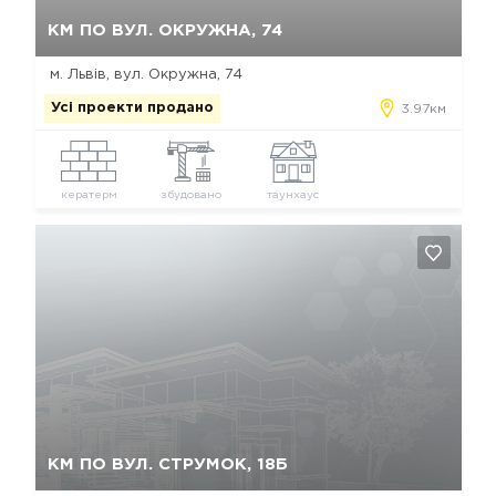
Так, видалити
Відміна
КМ ПО ВУЛ. ОКРУЖНА, 74
м. Львів, вул. Окружна, 74
Усі проекти продано
3.97км
кератерм
збудовано
таунхаус
Так, видалити
Відміна
КМ ПО ВУЛ. СТРУМОК, 18Б