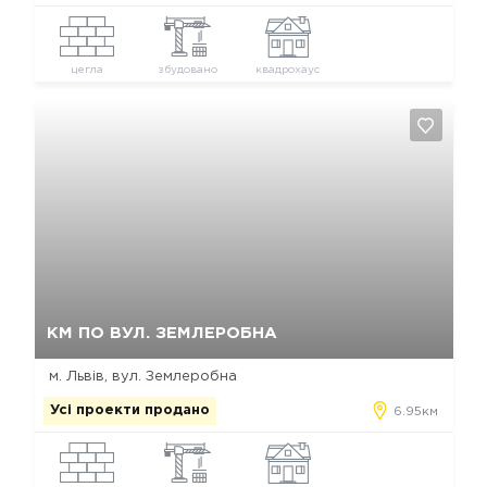
цегла
збудовано
квадрохаус
Так, видалити
Відміна
КМ ПО ВУЛ. ЗЕМЛЕРОБНА
м. Львів, вул. Землеробна
Усі проекти продано
6.95км