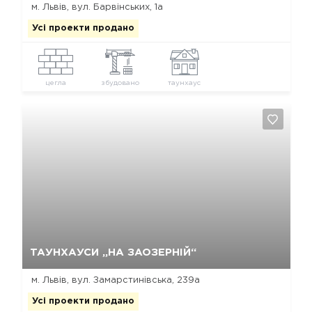
м. Львів, вул. Барвінських, 1а
Усі проекти продано
цегла
збудовано
таунхаус
Так, видалити
Відміна
ТАУНХАУСИ „НА ЗАОЗЕРНІЙ“
м. Львів, вул. Замарстинівська, 239а
Усі проекти продано