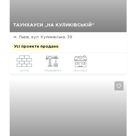
Так, видалити
Відміна
ТАУНХАУСИ „НА КУЛИКІВСЬКІЙ“
м. Львів, вул. Куликівська, 39
Усі проекти продано
цегла
збудовано
таунхаус