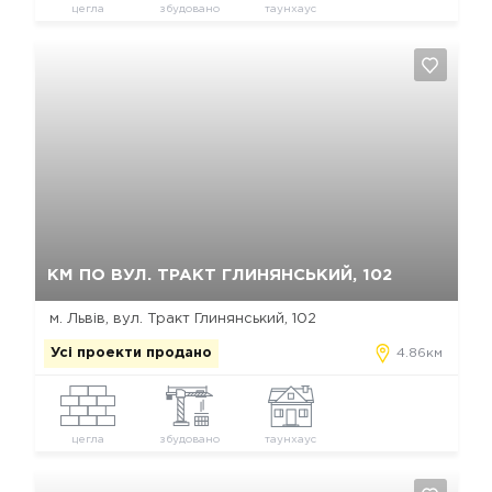
цегла
збудовано
таунхаус
Так, видалити
Відміна
КМ ПО ВУЛ. ТРАКТ ГЛИНЯНСЬКИЙ, 102
м. Львів, вул. Тракт Глинянський, 102
Усі проекти продано
4.86км
цегла
збудовано
таунхаус