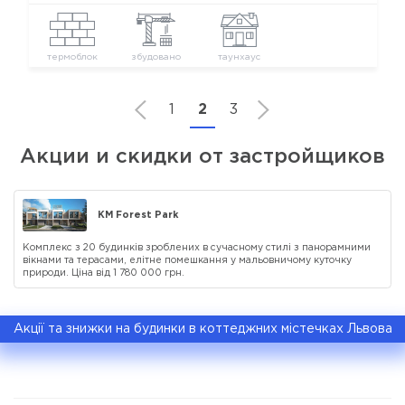
термоблок
збудовано
таунхаус
1
2
3
Акции и скидки от застройщиков
КМ Forest Park
Комплекс з 20 будинків зроблених в сучасному стилі з панорамними
вікнами та терасами, елітне помешкання у мальовничому куточку
природи. Ціна від 1 780 000 грн.
Акції та знижки на будинки в коттеджних містечках Львова