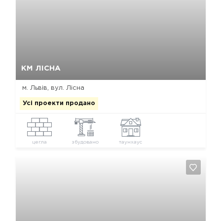
Так, видалити
Відміна
КМ ЛІСНА
м. Львів, вул. Лісна
Усі проекти продано
цегла
збудовано
таунхаус