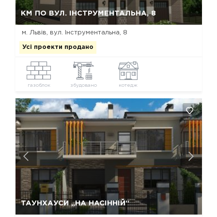
Так, видалити
Відміна
КМ ПО ВУЛ. ІНСТРУМЕНТАЛЬНА, 8
м. Львів, вул. Інструментальна, 8
Усі проекти продано
газоблок
збудовано
котедж
Так, видалити
Відміна
ТАУНХАУСИ „НА НАСІННІЙ“