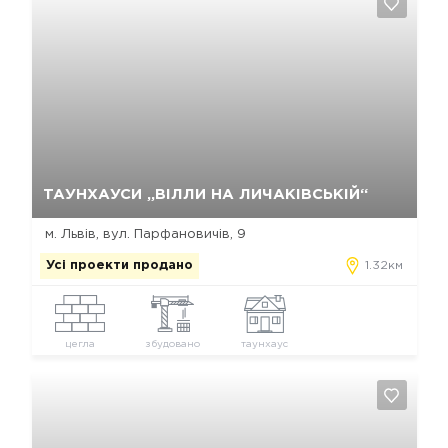
Так, видалити
Відміна
ТАУНХАУСИ „ВІЛЛИ НА ЛИЧАКІВСЬКІЙ“
м. Львів, вул. Парфановичів, 9
Усі проекти продано
1.32км
цегла
збудовано
таунхаус