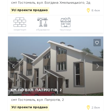
смт Гостомель, вул. Богдана Хмельницького, 2д
Усі проекти продано
8.4км
кератерм
збудовано
таунхаус
Так, видалити
Відміна
КМ ПО ВУЛ. ПАТРІОТІВ, 2
смт Гостомель, вул. Патріотів, 2
Усі проекти продано
2.8км