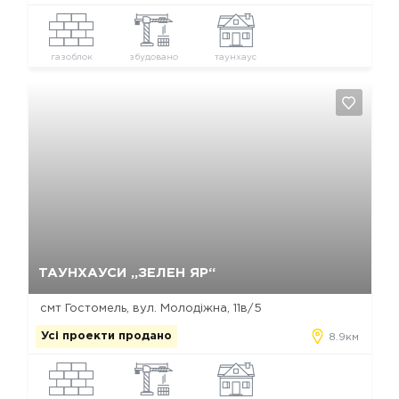
газоблок
збудовано
таунхаус
Так, видалити
Відміна
ТАУНХАУСИ „ЗЕЛЕН ЯР“
смт Гостомель, вул. Молодіжна, 11в/5
Усі проекти продано
8.9км