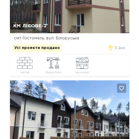
Так, видалити
Відміна
КМ ЛІСОВЕ-2
смт Гостомель, вул. Білоруська
Усі проекти продано
3.2км
цегла
будується
таунхаус