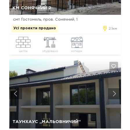
Так, видалити
Відміна
КМ СОНЯЧНИЙ 2
смт Гостомель, пров. Сонячний, 1
Усі проекти продано
2.1км
цегла
збудовано
котедж
Так, видалити
Відміна
ТАУНХАУС „МАЛЬОВНИЧИЙ“