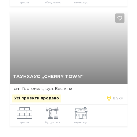
цегла
збудовано
таунхаус
Так, видалити
Відміна
ТАУНХАУС „CHERRY TOWN“
смт Гостомель, вул. Весняна
Усі проекти продано
8.9км
цегла
будується
таунхаус