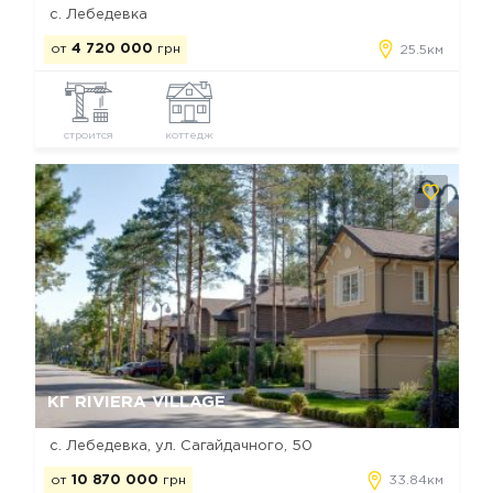
с. Лебедевка
от
4 720 000
грн
25.5км
строится
коттедж
Да, удалить
Отмена
КГ RIVIERA VILLAGE
с. Лебедевка, ул. Сагайдачного, 50
от
10 870 000
грн
33.84км