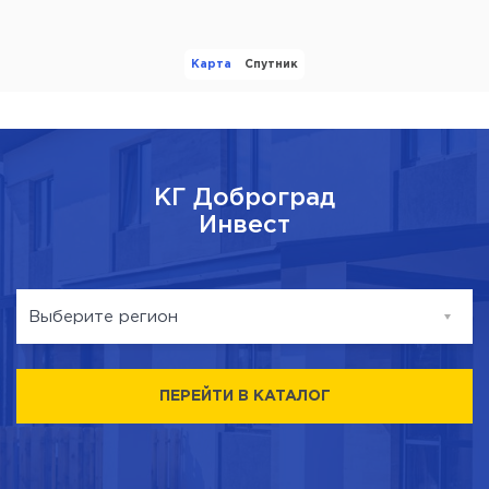
Карта
Спутник
КГ Доброград
Инвест
Выберите регион
Вишневое
ПЕРЕЙТИ В КАТАЛОГ
Боярка