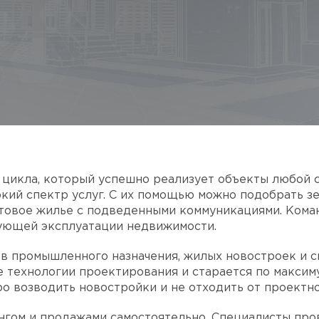
 цикла, который успешно реализует объекты любой 
кий спектр услуг. С их помощью можно подобрать з
товое жилье с подведенными коммуникациями. Коман
ующей эксплуатации недвижимости.
ов промышленного назначения, жилых новостроек и 
 технологии проектирования и старается по максим
ро возводить новостройки и не отходить от проектн
нгом и продажами самостоятельно. Специалисты про