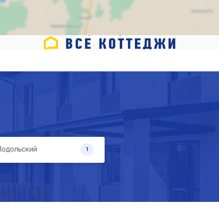
Карта
Спутник
мите для отображения к
одольский
1