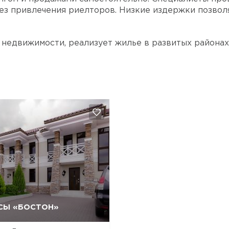
ез привлечения риелторов. Низкие издержки позвол
 недвижимости, реализует жилье в развитых района
СЫ «БОСТОН»
Да, удалить
Отмена