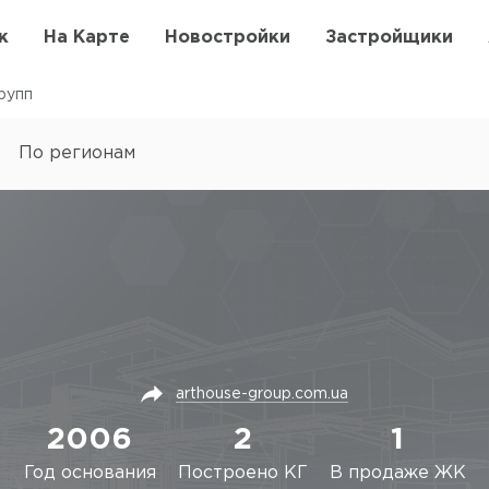
к
На Карте
Новостройки
Застройщики
рупп
По регионам
arthouse-group.com.ua
2006
2
1
Год основания
Построено КГ
В продаже ЖК