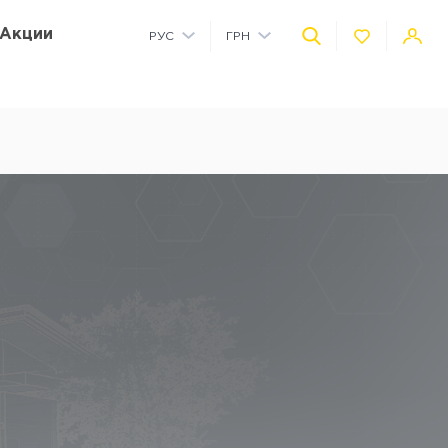
Акции
РУС
ГРН
УКР
USD