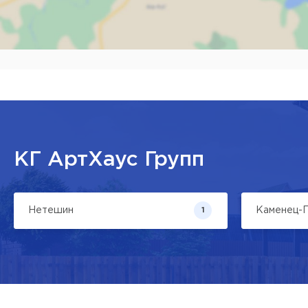
Наж
КГ АртХаус Групп
Нетешин
Каменец-П
1