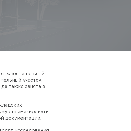
сложности по всей
емельный участок
да также занята в
складских
уму оптимизировать
ой документации.
водят исследования