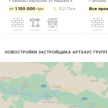
г. Каменец-Подольский, ул. Маршала Харченко, 35
г. Нетешин,
102.73км
от
1 150 000
грн
Все про
кирпич
построен
таунхаус
кирпич
НОВОСТРОЙКИ ЗАСТРОЙЩИКА АРТХАУС ГРУПП 