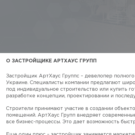
О ЗАСТРОЙЩИКЕ АРТХАУС ГРУПП
Застройщик АртХаус Группс – девелопер полного
Украине. Специалисты компании предлагают широ
под индивидуальное строительство или купить го
разработке концепции, проектировании и послед
Строители принимают участие в создании объект
помещений. АртХаус Групп внедряет современные
все бизнес-процессы. Это дает возможность быст
Еще один плюс – застройщик занимается маркети