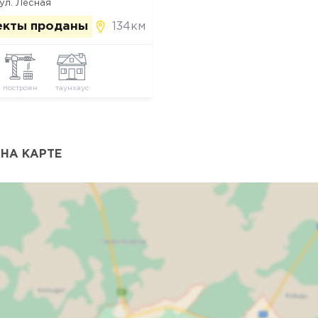
 ул. Лесная
134км
екты проданы
построен
таунхаус
НА КАРТЕ