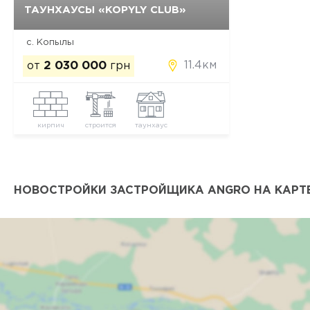
ТАУНХАУСЫ «KOPYLY CLUB»
Да, удалить
Отмена
с. Копылы
11.4км
от
2 030 000
грн
кирпич
строится
таунхаус
НОВОСТРОЙКИ ЗАСТРОЙЩИКА ANGRO НА КАРТ