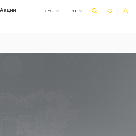
Акции
РУС
ГРН
УКР
USD