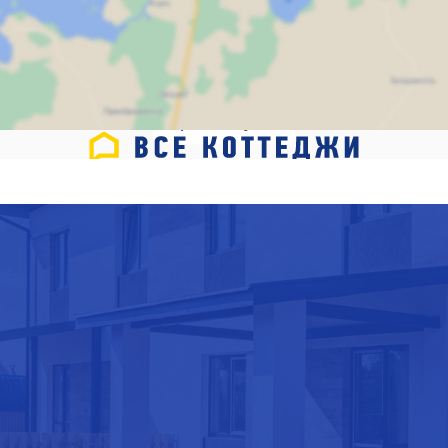
Карта
Спутник
мите для отображения к