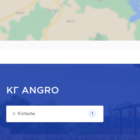
Наж
КГ ANGRO
с. Копылы
1