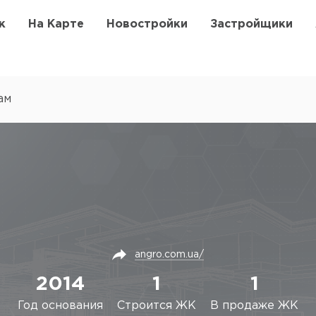
к
На Карте
Новостройки
Застройщики
ам
angro.com.ua/
2014
1
1
Год основания
Строится ЖК
В продаже ЖК