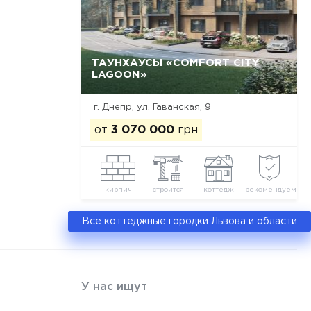
ТАУНХАУСЫ «COMFORT CITY
LAGOON»
Да, удалить
Отмена
г. Днепр, ул. Гаванская, 9
от
3 070 000
грн
кирпич
строится
коттедж
рекомендуем
Все коттеджные городки Львова и области
У нас ищут