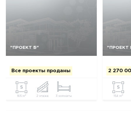
"ПРОЕКТ Б"
"ПРОЕКТ 
Да, удалить
Отмена
Все проекты проданы
2 270 00
2
2
165 м
2 этажа
3 комнаты
154 м