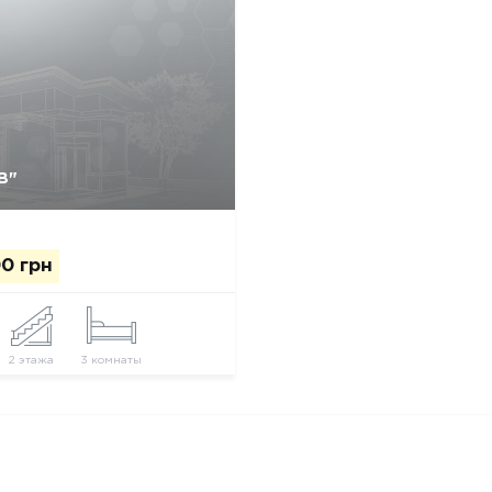
В"
Да, удалить
Отмена
0 грн
2 этажа
3 комнаты