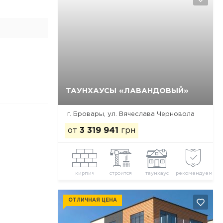
ТАУНХАУСЫ «ЛАВАНДОВЫЙ»
Да, удалить
Отмена
г. Бровары, ул. Вячеслава Черновола
от
3 319 941
грн
кирпич
строится
таунхаус
рекомендуем
ОТЛИЧНАЯ ЦЕНА