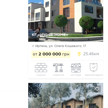
КГ «HYGGE HOME»
Да, удалить
Отмена
г. Ирпень, ул. Олега Кошевого, 17
25.46км
от
2 000 000
грн
кирпич
строится
коттедж
рекомендуем