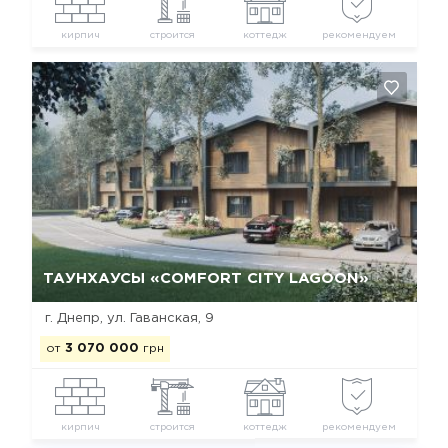
кирпич
строится
коттедж
рекомендуем
Да, удалить
Отмена
ТАУНХАУСЫ «COMFORT CITY LAGOON»
г. Днепр, ул. Гаванская, 9
от
3 070 000
грн
кирпич
строится
коттедж
рекомендуем