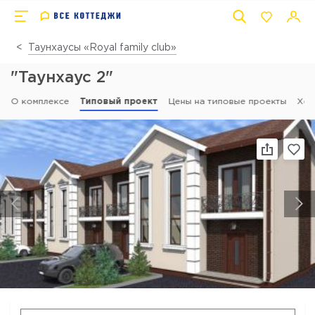
Таунхаусы «Royal family club»
"Таунхаус 2"
О комплексе
Типовый проект
Цены на типовые проекты
Ход