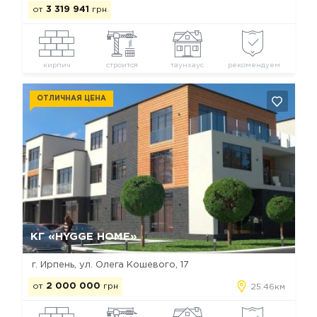
от
3 319 941
грн
кирпич
строится
таунхаус
рекомендуем
ОТЛИЧНАЯ ЦЕНА
Да, удалить
Отмена
КГ «HYGGE HOME»
г. Ирпень, ул. Олега Кошевого, 17
от
2 000 000
грн
25.46км