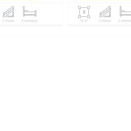
2
2 этажа
3 комнаты
72 м
2 этажа
2 комна