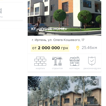
ты
КГ «HYGGE HOME»
Да, удалить
Отмена
г. Ирпень, ул. Олега Кошевого, 17
25.46км
от
2 000 000
грн
кирпич
строится
коттедж
рекомендуем