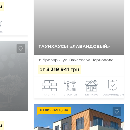
ы
ты
ТАУНХАУСЫ «ЛАВАНДОВЫЙ»
Да, удалить
Отмена
г. Бровары, ул. Вячеслава Черновола
от
3 319 941
грн
кирпич
строится
таунхаус
рекомендуем
ОТЛИЧНАЯ ЦЕНА
ы