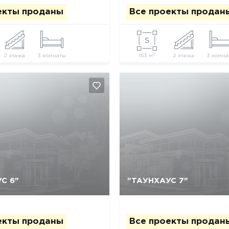
екты проданы
Все проекты продан
2
2 этажа
3 комнаты
153 м
2 этажа
3 комна
С 6"
"ТАУНХАУС 7"
Да, удалить
Отмена
Да, удалить
Отмена
екты проданы
Все проекты продан