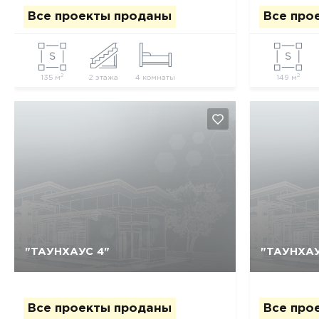
Все проекты проданы
Все про
2
2
135 м
2 этажа
4 комнаты
149 м
"ТАУНХАУС 4"
"ТАУНХАУ
Да, удалить
Отмена
Все проекты проданы
Все про