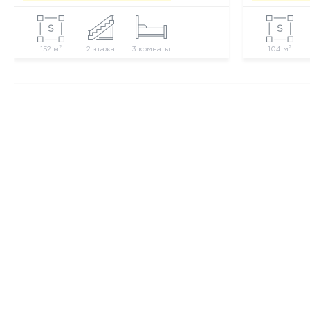
2
2
152 м
2 этажа
3 комнаты
104 м