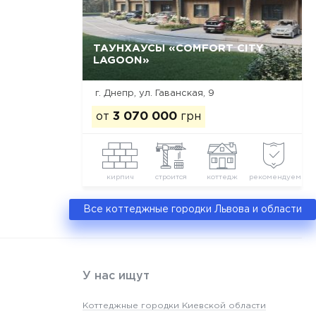
ТАУНХАУСЫ «COMFORT CITY
LAGOON»
Да, удалить
Отмена
г. Днепр, ул. Гаванская, 9
от
3 070 000
грн
кирпич
строится
коттедж
рекомендуем
Все коттеджные городки Львова и области
У нас ищут
Коттеджные городки Киевской области