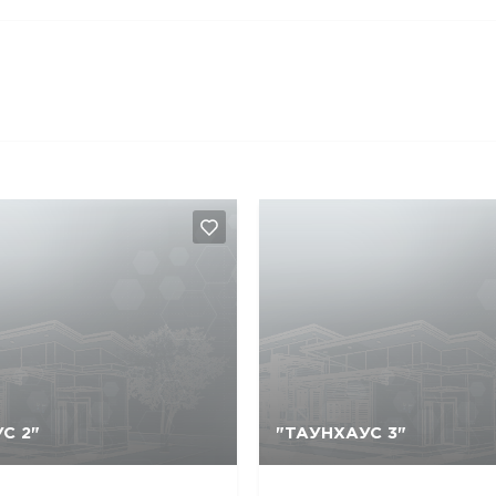
С 2"
"ТАУНХАУС 3"
Да, удалить
Отмена
Да, удалить
Отмена