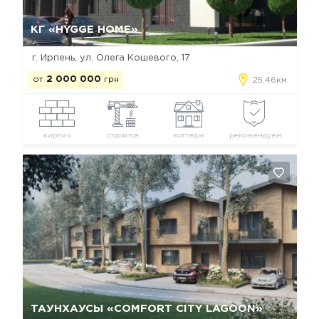
Да, удалить
Отмена
КГ «HYGGE HOME»
г. Ирпень, ул. Олега Кошевого, 17
от
2 000 000
грн
25.46км
кирпич
строится
коттедж
рекомендуем
Да, удалить
Отмена
ТАУНХАУСЫ «COMFORT CITY LAGOON»