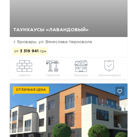
Да, удалить
Отмена
ТАУНХАУСЫ «ЛАВАНДОВЫЙ»
г. Бровары, ул. Вячеслава Черновола
от
3 319 941
грн
кирпич
строится
таунхаус
рекомендуем
ОТЛИЧНАЯ ЦЕНА