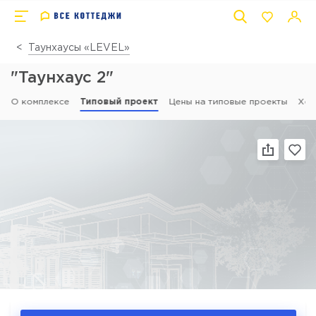
Таунхаусы «LEVEL»
"Таунхаус 2"
О комплексе
Типовый проект
Цены на типовые проекты
Ход