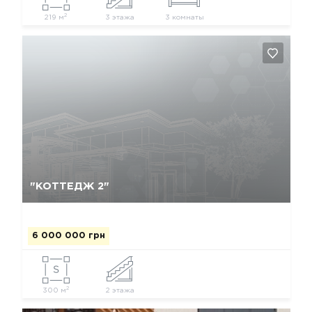
2
219 м
3 этажа
3 комнаты
Да, удалить
Отмена
"КОТТЕДЖ 2"
6 000 000 грн
2
300 м
2 этажа