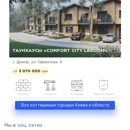
Да, удалить
Отмена
ТАУНХАУСЫ «COMFORT CITY LAGOON»
г. Днепр, ул. Гаванская, 9
от
3 070 000
грн
кирпич
строится
коттедж
рекомендуем
Все коттеджные городки Киева и области
Мы в соц. сетях