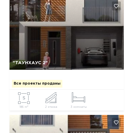
Да, удалить
Отмена
"ТАУНХАУС 2"
Все проекты проданы
2
186 м
2 этажа
3 комнаты