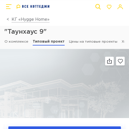
КГ «Hygge Home»
"Таунхаус 9"
О комплексе
Типовый проект
Цены на типовые проекты
Ход