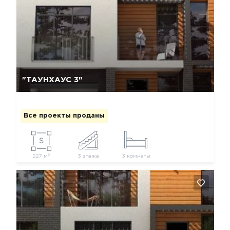
Да, удалить
Отмена
"ТАУНХАУС 3"
Все проекты проданы
2
227 м
3 этажа
3 комнаты