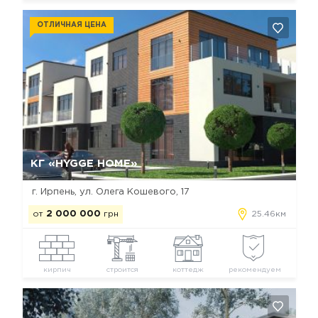
ОТЛИЧНАЯ ЦЕНА
Да, удалить
Отмена
КГ «HYGGE HOME»
г. Ирпень, ул. Олега Кошевого, 17
от
2 000 000
грн
25.46км
кирпич
строится
коттедж
рекомендуем