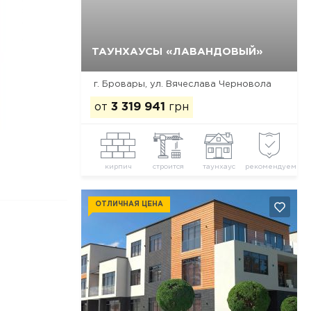
ТАУНХАУСЫ «ЛАВАНДОВЫЙ»
Да, удалить
Отмена
г. Бровары, ул. Вячеслава Черновола
от
3 319 941
грн
кирпич
строится
таунхаус
рекомендуем
ОТЛИЧНАЯ ЦЕНА