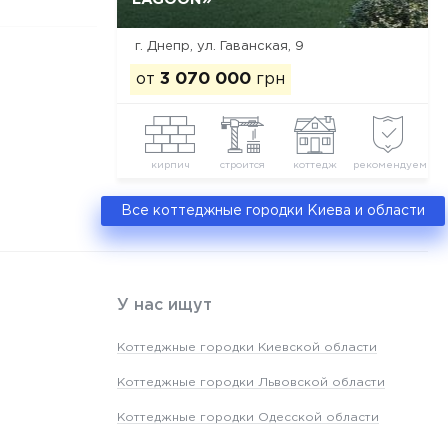
г. Днепр, ул. Гаванская, 9
от
3 070 000
грн
кирпич
строится
коттедж
рекомендуем
Все коттеджные городки Киева и области
У нас ищут
Коттеджные городки Киевской области
Коттеджные городки Львовской области
Коттеджные городки Одесской области