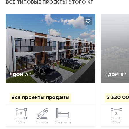
ВСЕ ТИПОВЫЕ ПРОЕКТЫ ЭТОГО КГ
"ДОМ А"
"ДОМ В"
Да, удалить
Отмена
Все проекты проданы
2 320 00
2
2
100 м
2 этажа
3 комнаты
130 м