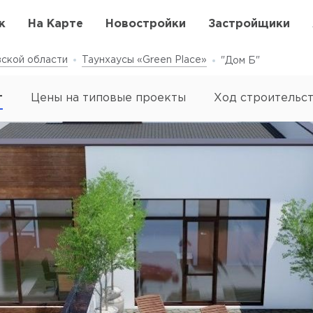
к
На Карте
Новостройки
Застройщики
ской области
Таунхаусы «Green Place»
"Дом Б"
т
Цены на типовые проекты
Ход строительс