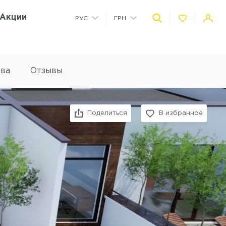
Акции
РУС
ГРН
УКР
USD
тва
Отзывы
Facebook
Vkontakte
Twitter
Pinterest
Viber
Telegram
Поделиться
В избранное