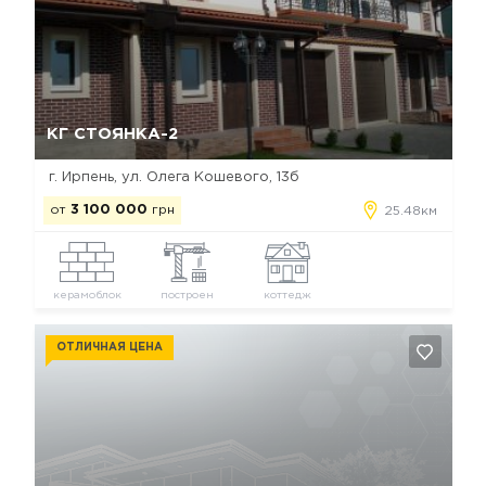
Да, удалить
Отмена
КГ СТОЯНКА-2
г. Ирпень, ул. Олега Кошевого, 13б
от
3 100 000
грн
25.48км
керамоблок
построен
коттедж
ОТЛИЧНАЯ ЦЕНА