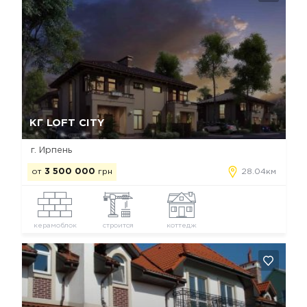
Да, удалить
Отмена
КГ LOFT CITY
г. Ирпень
от
3 500 000
грн
28.04км
керамоблок
строится
коттедж