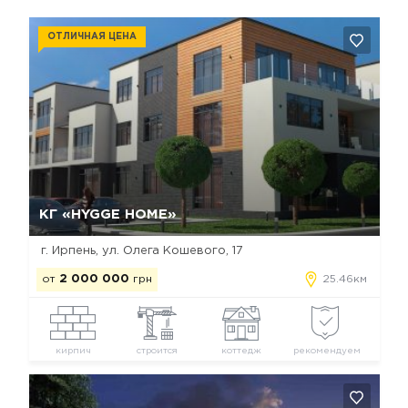
ОТЛИЧНАЯ ЦЕНА
Да, удалить
Отмена
КГ «HYGGE HOME»
г. Ирпень, ул. Олега Кошевого, 17
от
2 000 000
грн
25.46км
кирпич
строится
коттедж
рекомендуем