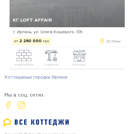
Да, удалить
Отмена
КГ LOFT AFFAIR
г. Ирпень, ул. Олега Кошевого, 13б
от
2 280 000
грн
25.66км
керамоблок
строится
таунхаус
Коттеджные городки Ирпеня
Мы в соц. сетях