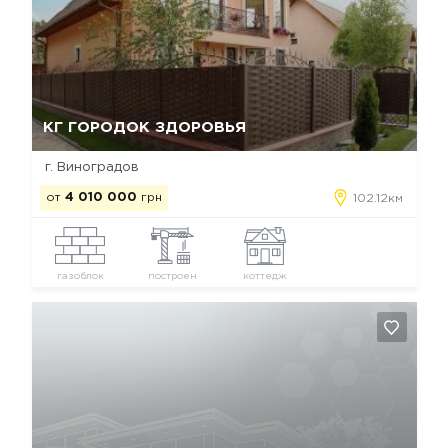
Да, удалить
Отмена
КГ ГОРОДОК ЗДОРОВЬЯ
г. Виноградов
от
4 010 000
грн
102.12км
газоблок
построен
коттедж