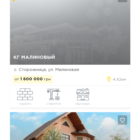
Да, удалить
Отмена
КГ МАЛИНОВЫЙ
с. Сторожница, ул. Малиновая
от
1 600 000
грн
4.92км
кирпич
строится
таунхаус