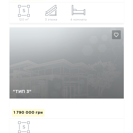
2
120 м
3 этажа
4 комнаты
Да, удалить
Отмена
"ТИП 3"
1 790 000 грн