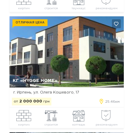
кирпич
строится
таунхаус
рекомендуем
ОТЛИЧНАЯ ЦЕНА
Да, удалить
Отмена
КГ «HYGGE HOME»
г. Ирпень, ул. Олега Кошевого, 17
от
2 000 000
грн
25.46км
кирпич
строится
коттедж
рекомендуем