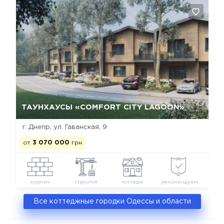
Да, удалить
Отмена
ТАУНХАУСЫ «COMFORT CITY LAGOON»
г. Днепр, ул. Гаванская, 9
от
3 070 000
грн
кирпич
строится
коттедж
рекомендуем
Все коттеджные городки Одессы и области