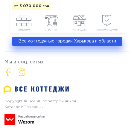
от
3 070 000
грн
кирпич
строится
коттедж
рекомендуем
Все коттеджные городки Харькова и области
Мы в соц. сетях
Copyright © Все КГ от застройщиков
Каталог КГ Украины