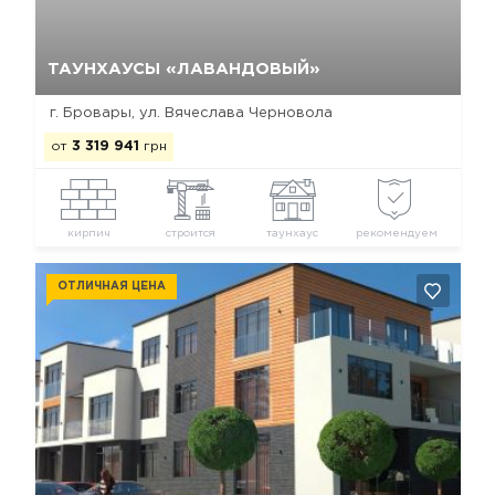
Да, удалить
Отмена
ТАУНХАУСЫ «ЛАВАНДОВЫЙ»
г. Бровары, ул. Вячеслава Черновола
от
3 319 941
грн
кирпич
строится
таунхаус
рекомендуем
ОТЛИЧНАЯ ЦЕНА
Да, удалить
Отмена