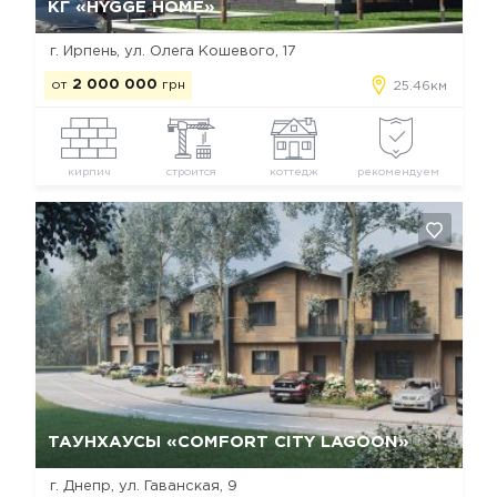
КГ «HYGGE HOME»
г. Ирпень, ул. Олега Кошевого, 17
от
2 000 000
грн
25.46км
кирпич
строится
коттедж
рекомендуем
Да, удалить
Отмена
ТАУНХАУСЫ «COMFORT CITY LAGOON»
г. Днепр, ул. Гаванская, 9