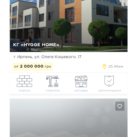
Да, удалить
Отмена
КГ «HYGGE HOME»
г. Ирпень, ул. Олега Кошевого, 17
от
2 000 000
грн
25.46км
кирпич
строится
коттедж
рекомендуем