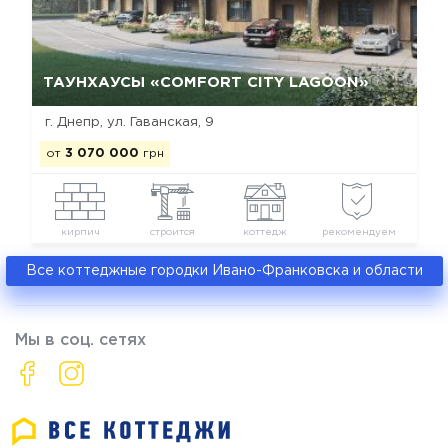
Да, удалить
Отмена
ТАУНХАУСЫ «COMFORT CITY LAGOON»
г. Днепр, ул. Гаванская, 9
от
3 070 000
грн
кирпич
строится
коттедж
рекомендуем
Все коттеджные городки Ивано-Франковска и области
Мы в соц. сетях