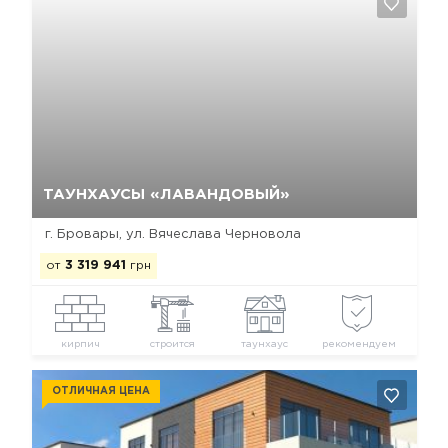
Да, удалить
Отмена
ТАУНХАУСЫ «ЛАВАНДОВЫЙ»
г. Бровары, ул. Вячеслава Черновола
от
3 319 941
грн
кирпич
строится
таунхаус
рекомендуем
ОТЛИЧНАЯ ЦЕНА