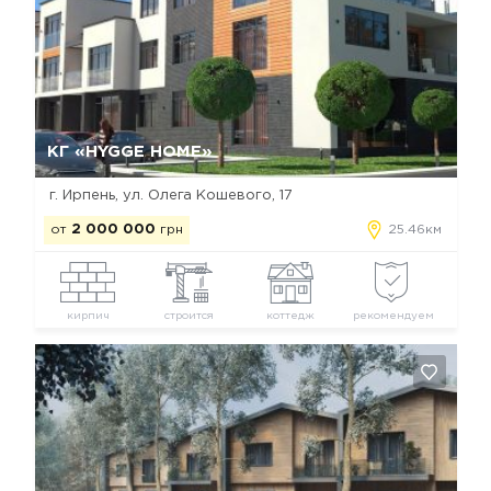
Да, удалить
Отмена
КГ «HYGGE HOME»
г. Ирпень, ул. Олега Кошевого, 17
от
2 000 000
грн
25.46км
кирпич
строится
коттедж
рекомендуем