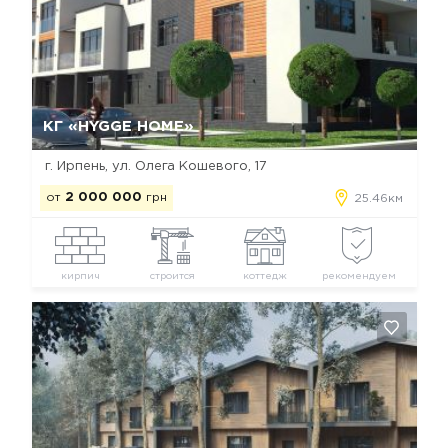
Да, удалить
Отмена
КГ «HYGGE HOME»
г. Ирпень, ул. Олега Кошевого, 17
от
2 000 000
грн
25.46км
кирпич
строится
коттедж
рекомендуем