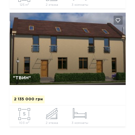
2
125 м
2 этажа
3 комнаты
Да, удалить
Отмена
"ТВИН"
2 135 000 грн
2
103 м
2 этажа
3 комнаты