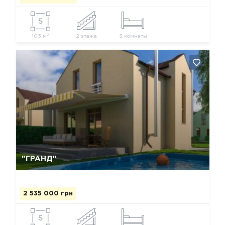
2
103 м
2 этажа
3 комнаты
Да, удалить
Отмена
"ГРАНД"
2 535 000 грн