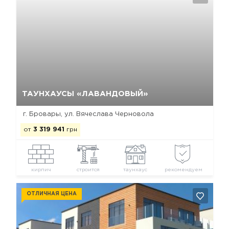
Да, удалить
Отмена
ТАУНХАУСЫ «ЛАВАНДОВЫЙ»
г. Бровары, ул. Вячеслава Черновола
от
3 319 941
грн
кирпич
строится
таунхаус
рекомендуем
ОТЛИЧНАЯ ЦЕНА