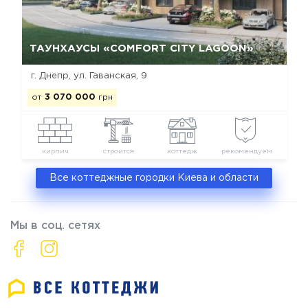
Да, удалить
Отмена
ТАУНХАУСЫ «COMFORT CITY LAGOON»
г. Днепр, ул. Гаванская, 9
от
3 070 000
грн
кирпич
строится
коттедж
рекомендуем
Все коттеджные городки Киева и области
Мы в соц. сетях