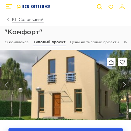
КГ Соловьиный
"Комфорт"
О комплексе
Типовый проект
Цены на типовые проекты
Ход