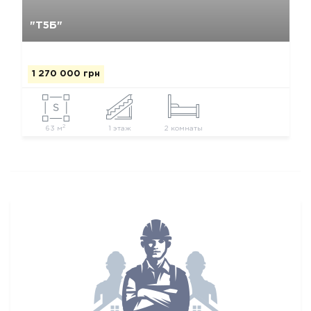
Да, удалить
Отмена
"Т5Б"
1 270 000 грн
2
63 м
1 этаж
2 комнаты