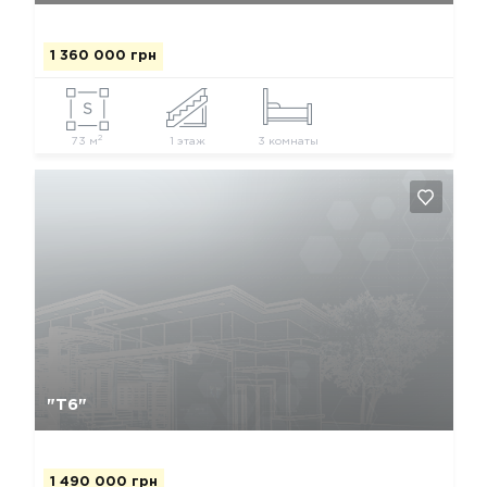
1 360 000 грн
2
73 м
1 этаж
3 комнаты
Да, удалить
Отмена
"Т6"
1 490 000 грн