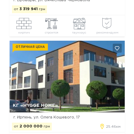
г. Бровары, ул. Вячеслава Черновола
от
3 319 941
грн
кирпич
строится
таунхаус
рекомендуем
ОТЛИЧНАЯ ЦЕНА
Да, удалить
Отмена
КГ «HYGGE HOME»
г. Ирпень, ул. Олега Кошевого, 17
от
2 000 000
грн
25.46км