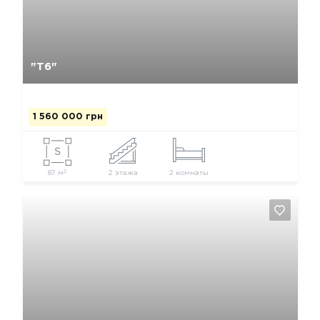
Да, удалить
Отмена
"Т6"
1 560 000 грн
2
87 м
2 этажа
2 комнаты