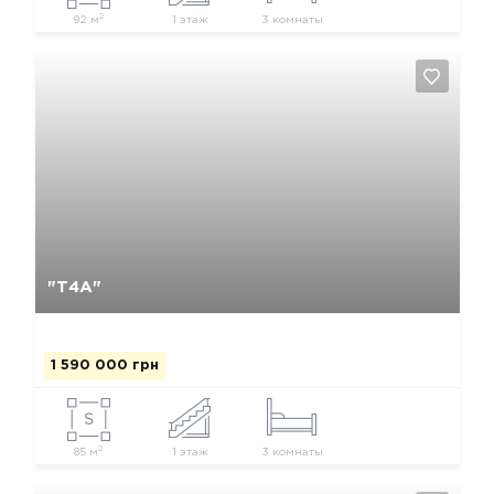
2
92 м
1 этаж
3 комнаты
Да, удалить
Отмена
"Т4А"
1 590 000 грн
2
85 м
1 этаж
3 комнаты