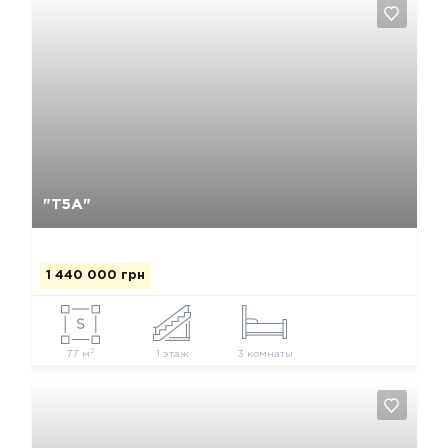
Да, удалить
Отмена
"Т5А"
1 440 000 грн
2
77 м
1 этаж
3 комнаты