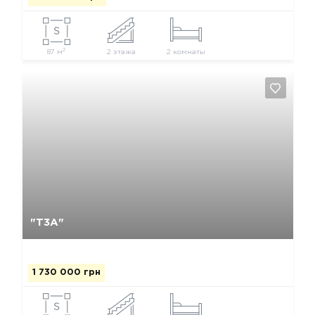
2
87 м
2 этажа
2 комнаты
Да, удалить
Отмена
"Т3А"
1 730 000 грн