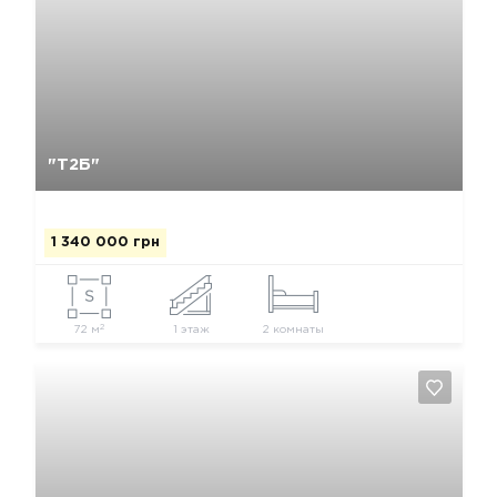
Да, удалить
Отмена
"Т2Б"
1 340 000 грн
2
72 м
1 этаж
2 комнаты