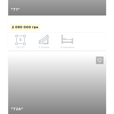
Да, удалить
Отмена
"Т1"
2 090 000 грн
2
122 м
2 этажа
3 комнаты
Да, удалить
Отмена
"Т2А"