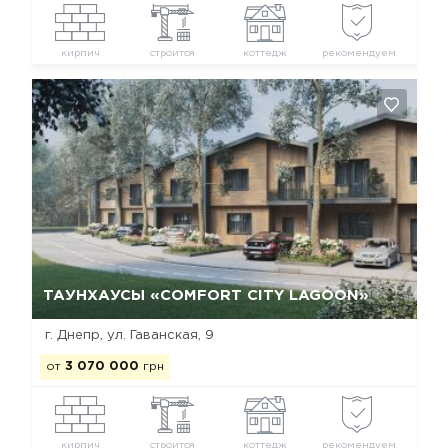
кирпич
строится
коттедж
рекомендуем
Да, удалить
Отмена
ТАУНХАУСЫ «COMFORT CITY LAGOON»
г. Днепр, ул. Гаванская, 9
от
3 070 000
грн
кирпич
строится
коттедж
рекомендуем