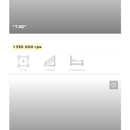
Да, удалить
Отмена
"Т4Б"
1 330 000 грн
2
71 м
1 этаж
2 комнаты