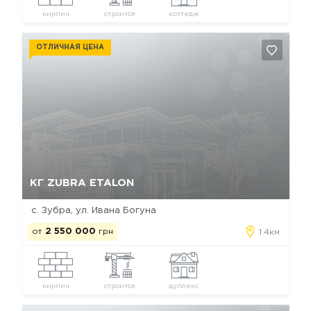
кирпич
строится
коттедж
ОТЛИЧНАЯ ЦЕНА
Да, удалить
Отмена
КГ ZUBRA ETALON
с. Зубра, ул. Ивана Богуна
от
2 550 000
грн
1.4км
кирпич
строится
дуплекс