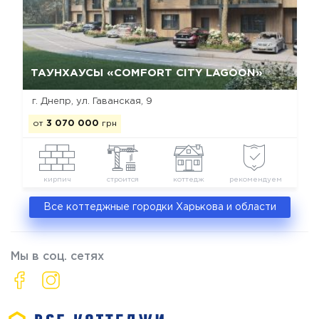
Да, удалить
Отмена
ТАУНХАУСЫ «COMFORT CITY LAGOON»
г. Днепр, ул. Гаванская, 9
от
3 070 000
грн
кирпич
строится
коттедж
рекомендуем
Все коттеджные городки Харькова и области
Мы в соц. сетях