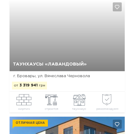
Да, удалить
Отмена
ТАУНХАУСЫ «ЛАВАНДОВЫЙ»
г. Бровары, ул. Вячеслава Черновола
от
3 319 941
грн
кирпич
строится
таунхаус
рекомендуем
ОТЛИЧНАЯ ЦЕНА