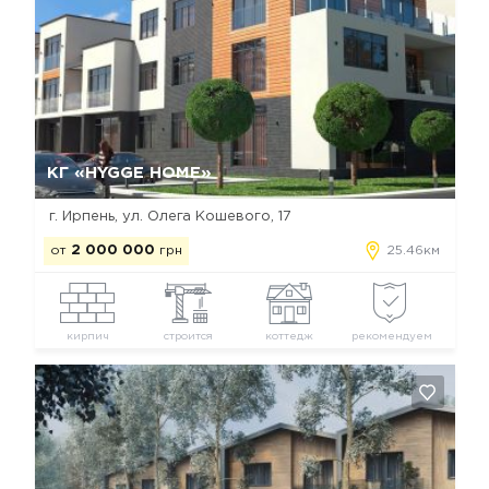
Да, удалить
Отмена
КГ «HYGGE HOME»
г. Ирпень, ул. Олега Кошевого, 17
от
2 000 000
грн
25.46км
кирпич
строится
коттедж
рекомендуем