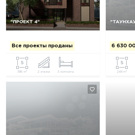
"ПРОЕКТ 4"
"ТАУНХАУ
Да, удалить
Отмена
Все проекты проданы
6 630 0
2
2
386 м
2 этажа
3 комнаты
248 м