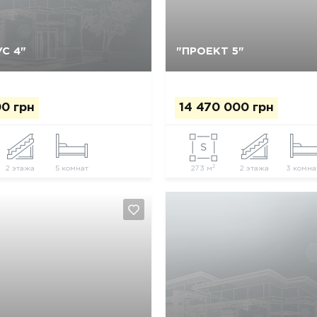
С 4"
"ПРОЕКТ 5"
Да, удалить
Отмена
Да, удалить
Отмена
00 грн
14 470 000 грн
2
2 этажа
5 комнат
273 м
2 этажа
3 комна