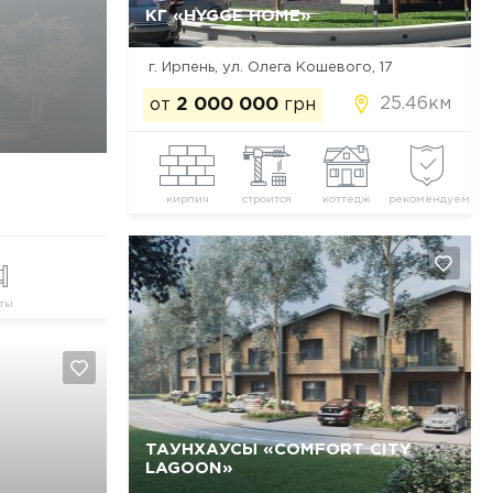
КГ «HYGGE HOME»
Да, удалить
Отмена
г. Ирпень, ул. Олега Кошевого, 17
25.46км
от
2 000 000
грн
кирпич
строится
коттедж
рекомендуем
ты
ТАУНХАУСЫ «COMFORT CITY
LAGOON»
Да, удалить
Отмена