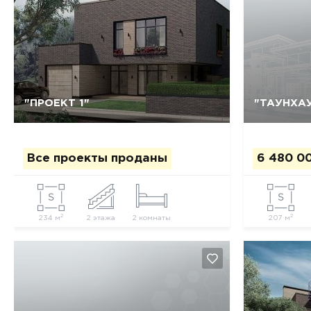
"ПРОЕКТ 1"
"ТАУНХАУ
Да, удалить
Отмена
Все проекты проданы
6 480 0
2
2
234 м
2 этажа
2 комнаты
207 м