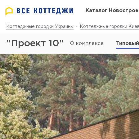
Каталог Новострое
Коттеджные городки Украины
Коттеджные городки Киев
"Проект 10"
О комплексе
Типовый