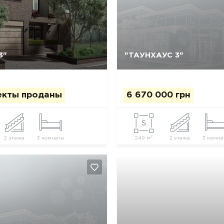
3"
"ТАУНХАУС 3"
Да, удалить
Отмена
Да, удалить
Отмена
екты проданы
6 670 000 грн
2
2 этажа
3 комнаты
249 м
2 этажа
3 комна