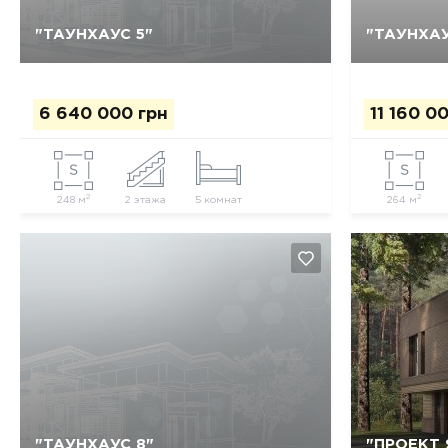
"ТАУНХАУС 5"
"ТАУНХАУ
Да, удалить
Отмена
6 640 000 грн
11 160 0
2
2
248 м
2 этажа
5 комнат
264 м
"ТАУНХАУС 8"
"ПРОЕКТ 
Да, удалить
Отмена