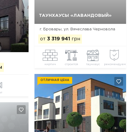
ТАУНХАУСЫ «ЛАВАНДОВЫЙ»
Да, удалить
Отмена
г. Бровары, ул. Вячеслава Черновола
от
3 319 941
грн
кирпич
строится
таунхаус
рекомендуем
ы
ОТЛИЧНАЯ ЦЕНА
ат