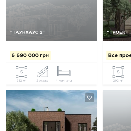
"ТАУНХАУС 2"
"ПРОЕКТ 
Да, удалить
Отмена
6 690 000 грн
Все про
2
2
252 м
2 этажа
4 комнаты
292 м