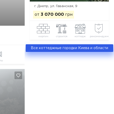
г. Днепр, ул. Гаванская, 9
от
3 070 000
грн
кирпич
строится
коттедж
рекомендуем
Все коттеджные городки Киева и области
ты