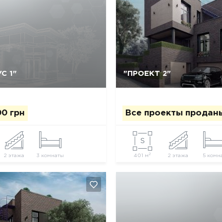
С 1"
"ПРОЕКТ 2"
Да, удалить
Отмена
Да, удалить
Отмена
00 грн
Все проекты продан
2
2 этажа
3 комнаты
401 м
2 этажа
5 комн