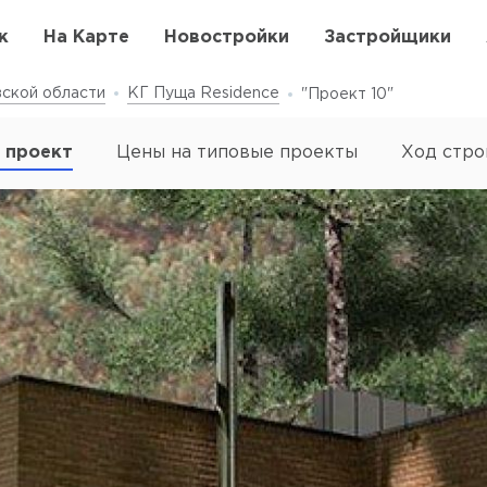
к
На Карте
Новостройки
Застройщики
ской области
КГ Пуща Residence
"Проект 10"
 проект
Цены на типовые проекты
Ход стро