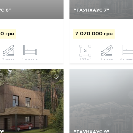
С 6"
"ТАУНХАУС 7"
Да, удалить
Отмена
Да, удалить
Отмена
00 грн
7 070 000 грн
2
2 этажа
4 комнаты
203 м
2 этажа
4 комна
9"
"ТАУНХАУС 9"
Да, удалить
Отмена
Да, удалить
Отмена