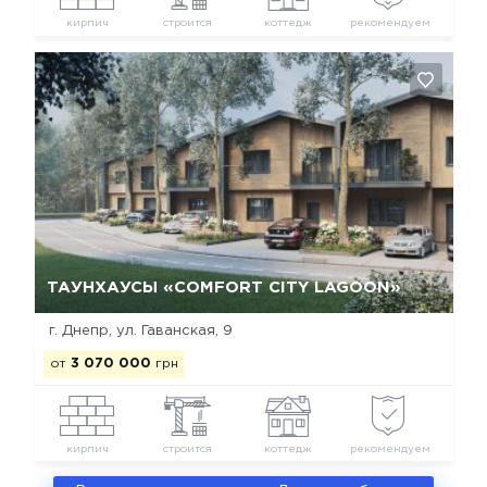
кирпич
строится
коттедж
рекомендуем
Да, удалить
Отмена
ТАУНХАУСЫ «COMFORT CITY LAGOON»
г. Днепр, ул. Гаванская, 9
от
3 070 000
грн
кирпич
строится
коттедж
рекомендуем