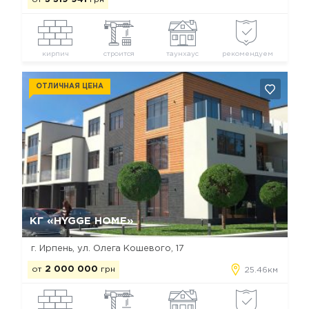
кирпич
строится
таунхаус
рекомендуем
ОТЛИЧНАЯ ЦЕНА
Да, удалить
Отмена
КГ «HYGGE HOME»
г. Ирпень, ул. Олега Кошевого, 17
от
2 000 000
грн
25.46км